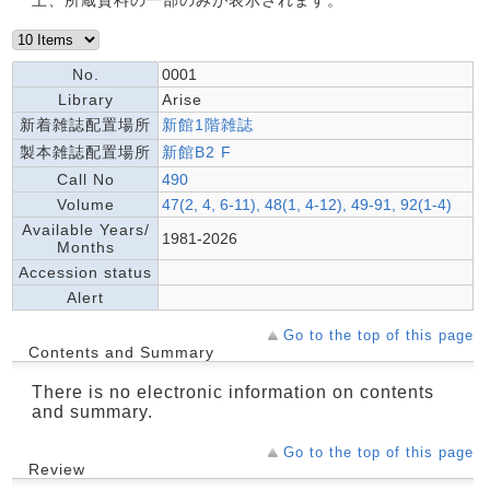
上、所蔵資料の一部のみが表示されます。
No.
0001
Library
Arise
新着雑誌配置場所
新館1階雑誌
製本雑誌配置場所
新館B2 F
Call No
490
Volume
47(2, 4, 6-11), 48(1, 4-12), 49-91, 92(1-4)
Available Years/
1981-2026
Months
Accession status
Alert
Go to the top of this page
Contents and Summary
There is no electronic information on contents
and summary.
Go to the top of this page
Review