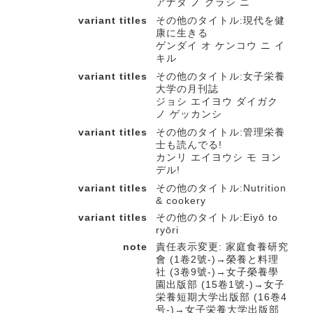
アナタ ノ クラシ ニ
variant titles
その他のタイトル:現代を健
康に生きる
ゲンダイ オ ケンコウ ニ イ
キル
variant titles
その他のタイトル:女子栄養
大学の月刊誌
ジョシ エイヨウ ダイガク
ノ ゲッカンシ
variant titles
その他のタイトル:管理栄養
士も読んでる!
カンリ エイヨウシ モ ヨン
デル!
variant titles
その他のタイトル:Nutrition
& cookery
variant titles
その他のタイトル:Eiyō to
ryōri
note
責任表示変更: 家庭食養研究
會 (1卷2號-)→榮養と料理
社 (3卷9號-)→女子榮養學
園出版部 (15卷1號-)→女子
栄養短期大学出版部 (16巻4
号-)→女子栄養大学出版部