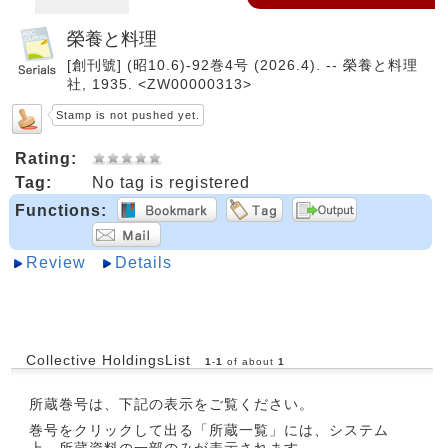
榮養と料理
[創刊號] (昭10.6)-92巻4号 (2026.4). -- 榮養と料理
社, 1935. <ZW00000313>
Stamp is not pushed yet.
Rating:
Tag:
No tag is registered
Functions:
Review
Details
Collective HoldingsList
1
-
1
of about
1
所蔵巻号は、下記の表示をご覧ください。
巻号をクリックして出る「所蔵一覧」には、システム