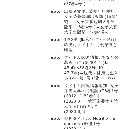
(27巻4号-)
note
出版者変更: 榮養と料理社→
女子榮養學園出版部 (15卷1
號-)→女子栄養短期大学出
版部 (16巻4号-)→女子栄養
大学出版部 (27巻4号-)
note
1卷2號 (昭和10年7月発行)
の奥付タイトル 月刊榮養と
料理
note
タイトル関連情報: あなたの
暮らしに (36巻4号 (昭
45.4)-<38巻3号 (昭
47.3)>)→現代を健康に生き
る (<46巻1号 (昭55.1)>-)
note
タイトル関連情報追加: 女子
栄養大学の月刊誌 (78巻1号
(2012.1)-89巻3号
(2023.3)) ; 管理栄養士も読
んでる! (89巻8号
(2023.8)-)
note
並列タイトル: Nutrition &
cookery (86巻1号
(2020.1)-)