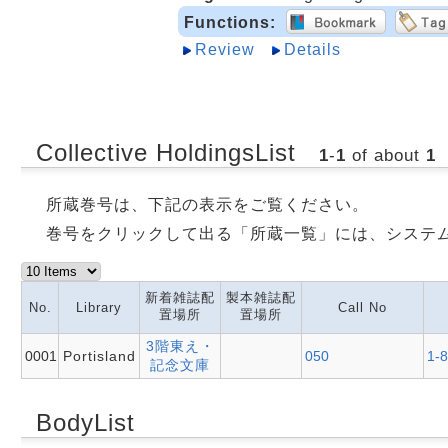
Functions:
Review
Details
Collective HoldingsList
1
-
1
of about
1
所蔵巻号は、下記の表示をご覧ください。
巻号をクリックして出る「所蔵一覧」には、システ
新着雑誌配
製本雑誌配
No.
Library
Call No
置場所
置場所
3階東え・
0001
Portisland
050
1-
記念文庫
BodyList