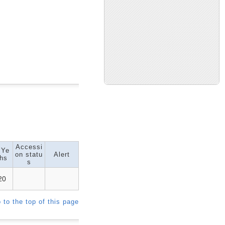
Accessi
 Ye
on statu
Alert
hs
s
20
 to the top of this page