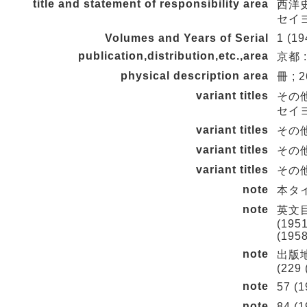
title and statement of responsibility area
西洋史
セイ
Volumes and Years of Serial
1 (19
publication,distribution,etc.,area
京都 :
physical description area
冊 ; 
variant titles
その
セイ
variant titles
その他の
variant titles
その他の
variant titles
その他の
note
本タイ
note
英文目次
(1951
(1958
note
出版地
(229 
note
57 (
note
84 