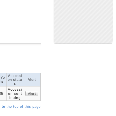
Accessi
 Ye
on statu
Alert
hs
s
Accessi
25
on cont
inuing
 to the top of this page