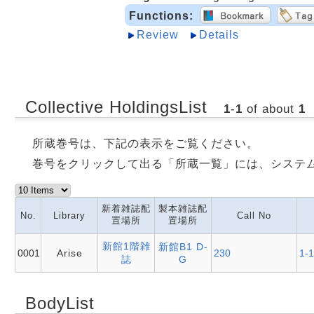
Functions:
Review
Details
Collective HoldingsList
1
-
1
of about
1
所蔵巻号は、下記の表示をご覧ください。
巻号をクリックして出る「所蔵一覧」には、システ
新着雑誌配
製本雑誌配
No.
Library
Call No
置場所
置場所
新館1階雑
新館B1 D-
0001
Arise
230
1-1
誌
G
BodyList