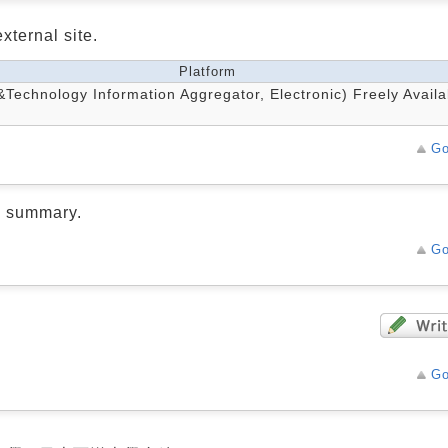
xternal site.
Platform
echnology Information Aggregator, Electronic) Freely Availa
Go
d summary.
Go
Go