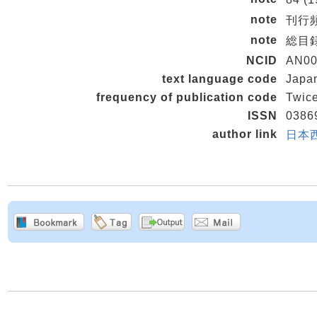
note
刊行頻度
note
総目
NCID
AN00
text language code
Japa
frequency of publication code
Twice
ISSN
0386
author link
日本西