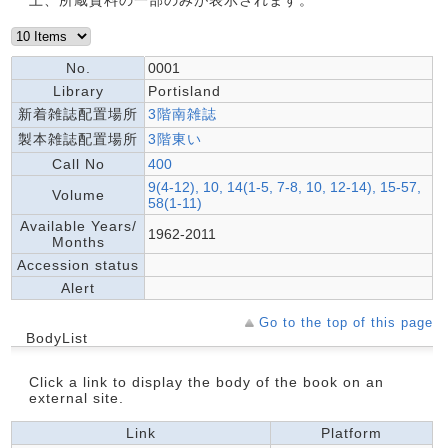
上、所蔵資料の一部のみが表示されます。
No.
0001
Library
Portisland
新着雑誌配置場所
3階南雑誌
製本雑誌配置場所
3階東い
Call No
400
9(4-12), 10, 14(1-5, 7-8, 10, 12-14), 15-57,
Volume
58(1-11)
Available Years/
1962-2011
Months
Accession status
Alert
Go to the top of this page
BodyList
Click a link to display the body of the book on an
external site.
Link
Platform