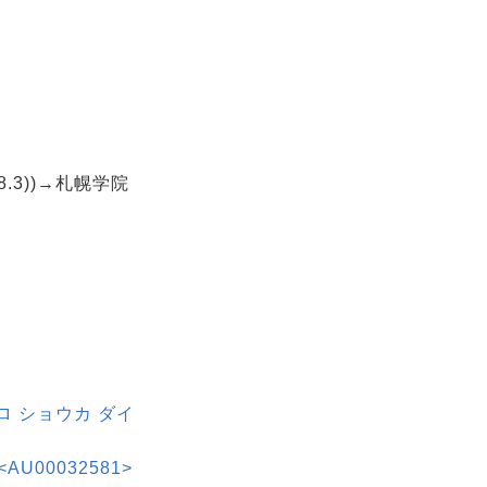
.3))→札幌学院
ロ ショウカ ダイ
00032581>