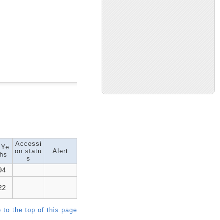
Accessi
 Ye
on statu
Alert
hs
s
94
22
 to the top of this page