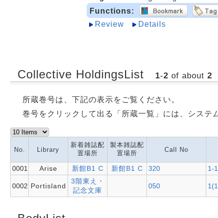
Functions:
Review
Details
Collective HoldingsList
1
-
2
of about
2
所蔵巻号は、下記の表示をご覧ください。
巻号をクリックして出る「所蔵一覧」には、システ
新着雑誌配
製本雑誌配
No.
Library
Call No
置場所
置場所
0001
Arise
新館B1 C
新館B1 C
320
1-1
3階東え・
0002
Portisland
050
1(1
記念文庫