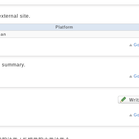
xternal site.
Platform
pan
Go
d summary.
Go
Go