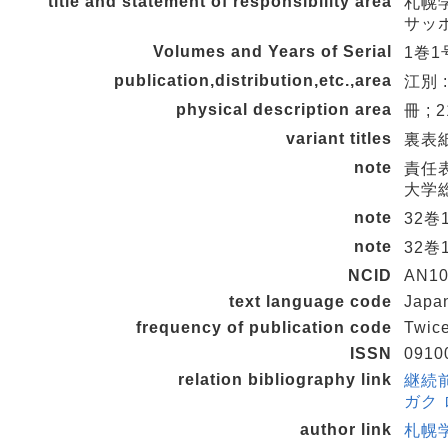
title and statement of responsibility area
札幌
サッ
Volumes and Years of Serial
1巻1号
publication,distribution,etc.,area
江別 
physical description area
冊 ; 
variant titles
裏表紙タ
note
責任表
大学総
note
32巻
note
32
NCID
AN10
text language code
Japa
frequency of publication code
Twice
ISSN
0910
relation bibliography link
継続前
ガク 
author link
札幌学