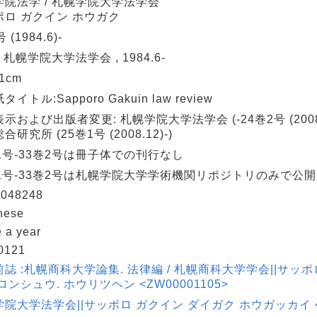
学院法学 / 札幌学院大学法学会
ポロ ガクイン ホウガク
 (1984.6)-
: 札幌学院大学法学会 , 1984.6-
21cm
イトル:Sapporo Gakuin law review
示および出版者変更: 札幌学院大学法学会 (-24巻2号 (2008
合研究所 (25巻1号 (2008.12)-)
1号-33巻2号は冊子体での刊行なし
巻1号-33巻2号は札幌学院大学学術機関リポジトリのみで公開
048248
nese
 a year
0121
誌 :札幌商科大学論集. 法律編 / 札幌商科大学学会||サッポ
ロンシュウ. ホウリツヘン <ZW00001105>
院大学法学会||サッポロ ガクイン ダイガク ホウガッカイ <AU