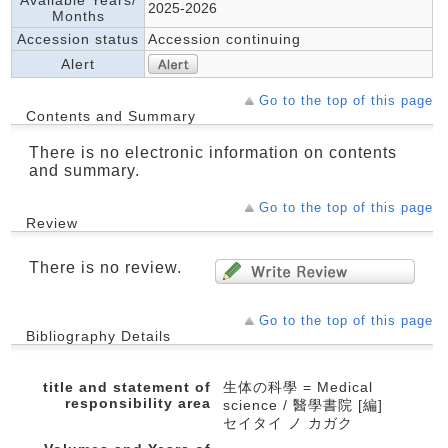
Available Years/
2025-2026
Months
Accession status
Accession continuing
Alert
Go to the top of this page
Contents and Summary
There is no electronic information on contents
and summary.
Go to the top of this page
Review
There is no review.
Go to the top of this page
Bibliography Details
title and statement of
生体の科學 = Medical
responsibility area
science / 醫學書院 [編]
セイタイ ノ カガク