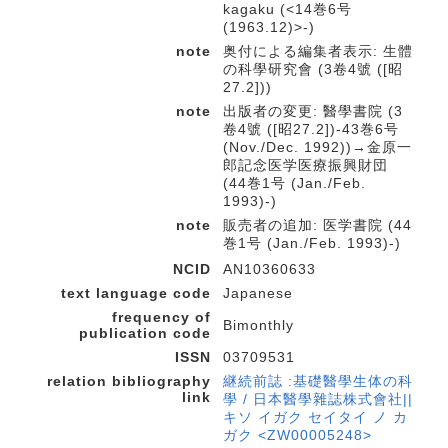
kagaku (<14巻6号
(1963.12)>-)
note
奥付による編集者表示: 生體
の科學研究會 (3卷4號 ([昭
27.2]))
note
出版者の変更: 醫學書院 (3
卷4號 ([昭27.2])-43巻6号
(Nov./Dec. 1992))→金原一
郎記念医学医療振興財団
(44巻1号 (Jan./Feb.
1993)-)
note
販売者の追加: 医学書院 (44
巻1号 (Jan./Feb. 1993)-)
NCID
AN10360633
text language code
Japanese
frequency of
Bimonthly
publication code
ISSN
03709531
relation bibliography
継続前誌 :基礎醫學生体の科
link
學 / 日本醫學雜誌株式會社||
キソ イガク セイタイ ノ カ
ガク <ZW00005248>