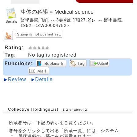
生体の科學 = Medical science
醫學書院 [編]. -- 3卷4號 ([昭27.2])-. -- 醫學書院,
1952. <ZW00004752>
Stamp is not pushed yet.
Rating:
Tag:
No tag is registered
Functions:
Review
Details
Collective HoldingsList
1
-
2
of about
2
所蔵巻号は、下記の表示をご覧ください。
巻号をクリックして出る「所蔵一覧」には、システム
上、所蔵資料の一部のみが表示されます。