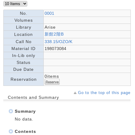
No.
0001
Volumes
Library
Arise
新館2階B
Location
Call No
338.15/OZO/K
Material ID
198073084
In-Lib only
Status
Due Date
0items
Reservation
Go to the top of this page
Contents and Summary
Summary
No data.
Contents