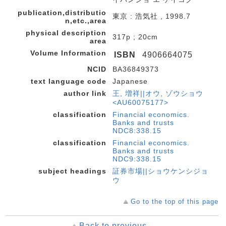
publication,distributio
東京 : 浩気社 , 1998.7
n,etc.,area
physical description
317p ; 20cm
area
Volume Information
ISBN
4906664075
NCID
BA36849373
text language code
Japanese
author link
王, 増祥||オウ, ゾウショウ
<AU60075177>
classification
Financial economics.
Banks and trusts
NDC8:338.15
classification
Financial economics.
Banks and trusts
NDC9:338.15
subject headings
証券市場||ショウケンシジョ
ウ
Go to the top of this page
Back to previous