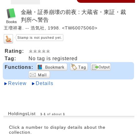
金融・証券崩壊の前夜 : 大蔵省・東証・裁
判所へ警告
王増祥著. -- 浩気社, 1998. <TW60075060>
Stamp is not pushed yet.
Rating:
Tag:
No tag is registered
Functions:
Review
Details
HoldingsList
1
-
1
of about
1
Click a number to display details about the
collection.