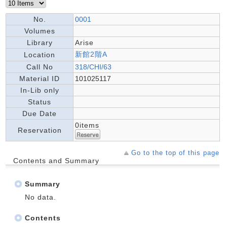
No.
0001
Volumes
Library
Arise
新館2階A
Location
Call No
318/CHI/63
Material ID
101025117
In-Lib only
Status
Due Date
0items
Reservation
Go to the top of this page
Contents and Summary
Summary
No data.
Contents