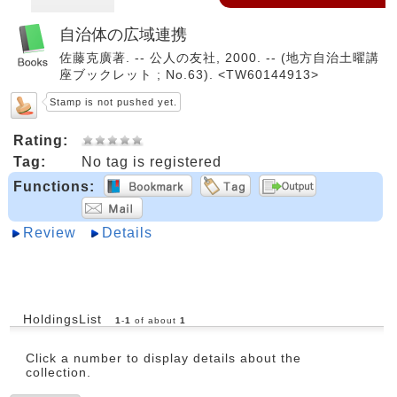
自治体の広域連携
佐藤克廣著. -- 公人の友社, 2000. -- (地方自治土曜講
座ブックレット ; No.63). <TW60144913>
Stamp is not pushed yet.
Rating:
Tag:
No tag is registered
Functions:
Review
Details
HoldingsList
1
-
1
of about
1
Click a number to display details about the
collection.