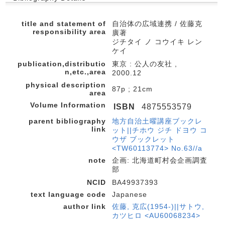
title and statement of
自治体の広域連携 / 佐藤克
responsibility area
廣著
ジチタイ ノ コウイキ レン
ケイ
publication,distributio
東京 : 公人の友社 ,
n,etc.,area
2000.12
physical description
87p ; 21cm
area
Volume Information
ISBN
4875553579
parent bibliography
地方自治土曜講座ブックレ
link
ット||チホウ ジチ ドヨウ コ
ウザ ブックレット
<TW60113774> No.63//a
note
企画: 北海道町村会企画調査
部
NCID
BA49937393
text language code
Japanese
author link
佐藤, 克広(1954-)||サトウ,
カツヒロ <AU60068234>