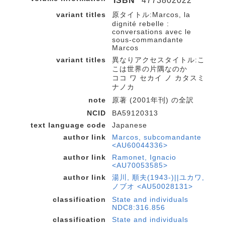
ISBN
4773802022
variant titles
原タイトル:Marcos, la
dignité rebelle :
conversations avec le
sous-commandante
Marcos
variant titles
異なりアクセスタイトル:こ
こは世界の片隅なのか
ココ ワ セカイ ノ カタスミ
ナノカ
note
原著 (2001年刊) の全訳
NCID
BA59120313
text language code
Japanese
author link
Marcos, subcomandante
<AU60044336>
author link
Ramonet, Ignacio
<AU70053585>
author link
湯川, 順夫(1943-)||ユカワ,
ノブオ <AU50028131>
classification
State and individuals
NDC8:316.856
classification
State and individuals