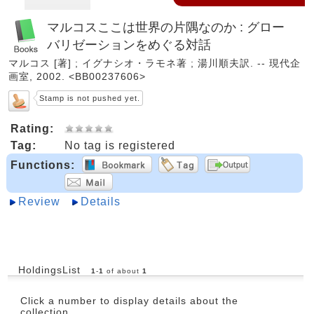
マルコスここは世界の片隅なのか : グロー
バリゼーションをめぐる対話
マルコス [著] ; イグナシオ・ラモネ著 ; 湯川順夫訳. -- 現代企
画室, 2002. <BB00237606>
Stamp is not pushed yet.
Rating:
Tag:
No tag is registered
Functions:
Review
Details
HoldingsList
1
-
1
of about
1
Click a number to display details about the
collection.