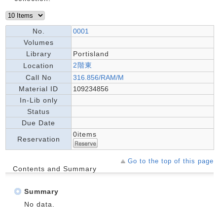
No.
0001
Volumes
Library
Portisland
2階東
Location
Call No
316.856/RAM/M
Material ID
109234856
In-Lib only
Status
Due Date
0items
Reservation
Go to the top of this page
Contents and Summary
Summary
No data.