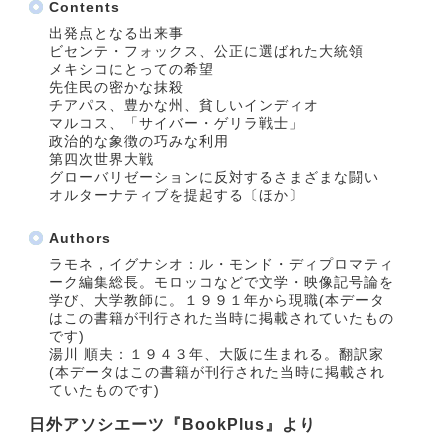
Contents
出発点となる出来事
ビセンテ・フォックス、公正に選ばれた大統領
メキシコにとっての希望
先住民の密かな抹殺
チアパス、豊かな州、貧しいインディオ
マルコス、「サイバー・ゲリラ戦士」
政治的な象徴の巧みな利用
第四次世界大戦
グローバリゼーションに反対するさまざまな闘い
オルターナティブを提起する〔ほか〕
Authors
ラモネ，イグナシオ：ル・モンド・ディプロマティ
ーク編集総長。モロッコなどで文学・映像記号論を
学び、大学教師に。１９９１年から現職(本データ
はこの書籍が刊行された当時に掲載されていたもの
です)
湯川 順夫：１９４３年、大阪に生まれる。翻訳家
(本データはこの書籍が刊行された当時に掲載され
ていたものです)
日外アソシエーツ『BookPlus』より