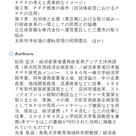
ＰＰＰの考えと具体的なイメージ）
第２章 ＰＰＰ推進の条件（自治体経営におけるＰ
ＰＰの活用）
第３章 自治体と企業（東京都における取り組み―
行財政改革の一環としての民間との協働
公立保育園を株式会社へ運営委託した三鷹市の取り
組み
太田市浄水場の運転管理の民間委託 ほか）
Authors
杉田 定大：経済産業省通商政策局アジア大洋州課
長（前大臣官房経済企画室長）／経済産業省日本版
ＰＰＰ研究会メンバー。１９８０年一橋大学経済学
部卒業。同年通商産業省入省。経済協力、中小企業
政策、地域開発政策、流通政策などに従事。１９９
７年初代新規産業課長として、店頭市場改革、スト
ックオプション税制の創設などベンチャー支援策を
取りまとめ、実施。その後、大臣官房政策企画室長
としてＮＰＯや官民パートナーシップ施策などを担
当。現在は、経済連携（ＦＴＡ含む）などの仕事に
従事。２００２年４月より早稲田大学客員教授を兼
務(本データはこの書籍が刊行された当時に掲載さ
れていたものです)
光多 長温：鳥取大学教育地域科学部教授／経済産