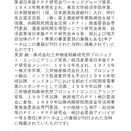
業省日本版ＰＰＰ研究会ワーキンググループ座長。
１９４３年熊本県生まれ。東京大学経済学部卒業、
日本開発銀行（現、日本政策投資銀行）入行、同行
名古屋支店長、（株）富士通総研常務取締役を経て
現職。内閣府民間資金活用（ＰＦＩ）推進委員会専
門委員、通産省民間主導型インフラ研究会座長、経
済産業省日本版ＰＰＰ研究会ＷＧ長、国および地方
自治体のＰＦＩ事業の審査委員の兼職もある(本デ
ータはこの書籍が刊行された当時に掲載されていた
ものです)
美原 融：株式会社三井物産戦略研究所プロジェク
ト・エンジニアリング室長／経済産業省日本版ＰＰ
Ｐ研究会メンバー。１９５０年生まれ。１９７３年
一橋大学卒業。三井物産株式会社入社、プロジェク
ト輸出・インフラ投資案件等を手がけ１９９０年初
頭以降、インドネシアにおける初めての民間発電事
業のスポンサーとして活躍、１９９９年以降（株）
三井物産戦略研究所プロジェクトエンジニアリング
室長。１９９７年以降、政府省庁のＰＦＩ検討委員
会に参加、１９９９年以降内閣府民間資金等活用事
業推進委員会専門委員。その他様々な省庁・自治体
等のＰＦＩ・ＰＰＰ研究会・検討会委員アドバイザ
ー等を歴任(本データはこの書籍が刊行された当時
に掲載されていたものです)