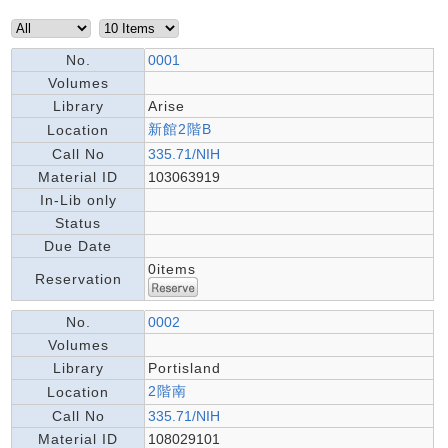
No.
0001
Volumes
Library
Arise
新館2階B
Location
Call No
335.71/NIH
Material ID
103063919
In-Lib only
Status
Due Date
0items
Reservation
No.
0002
Volumes
Library
Portisland
2階南
Location
Call No
335.71/NIH
Material ID
108029101