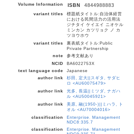
Volume Information
ISBN
4844988883
variant titles
標題紙タイトル:自治体経営
における民間活力の活用法
ジチタイ ケイエイ ニオケル
ミンカン カツリョク ノ カ
ツヨウホウ
variant titles
裏表紙タイトル:Public
Private Partnership
note
参考文献あり
NCID
BA6022753X
text language code
Japanese
author link
杉田, 定大||スギタ, サダヒ
ロ <AU60075479>
author link
光多, 長温||ミツダ, ナガハ
ル <AU50045921>
author link
美原, 融(1950-)||ミハラ, ト
オル <AU70004016>
classification
Enterprise. Management
NDC8:335.7
classification
Enterprise. Management