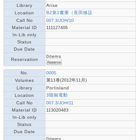
Library
Arise
B2第2書庫（長田移設
Location
Call No
007.3/JOH/10
Material ID
111127405
In-Lib only
Status
Due Date
0items
Reservation
No.
0005
第11巻(2012年11月)
Volumes
Library
Portisland
3階南電動
Location
Call No
007.3/JOH/11
Material ID
113020483
In-Lib only
Status
Due Date
0items