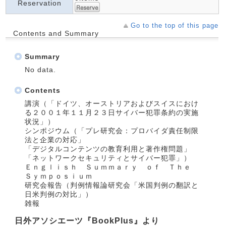
Reservation
Go to the top of this page
Contents and Summary
Summary
No data.
Contents
講演（「ドイツ、オーストリアおよびスイスにおけ
る２００１年１１月２３日サイバー犯罪条約の実施
状況」）
シンポジウム（「プレ研究会：プロバイダ責任制限
法と企業の対応」
「デジタルコンテンツの教育利用と著作権問題」
「ネットワークセキュリティとサイバー犯罪」）
Ｅｎｇｌｉｓｈ Ｓｕｍｍａｒｙ ｏｆ Ｔｈｅ
Ｓｙｍｐｏｓｉｕｍ
研究会報告（判例情報論研究会「米国判例の翻訳と
日米判例の対比」）
雑報
日外アソシエーツ『BookPlus』より