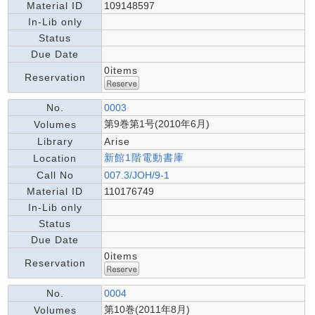
Material ID
109148597
In-Lib only
Status
Due Date
0items
Reservation
No.
0003
第9巻第1号(2010年6月)
Volumes
Library
Arise
新館1階電動書庫
Location
Call No
007.3/JOH/9-1
Material ID
110176749
In-Lib only
Status
Due Date
0items
Reservation
No.
0004
第10巻(2011年8月)
Volumes