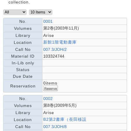
collection.
No.
0001
第2巻(2003年11月)
Volumes
Library
Arise
新館1階電動書庫
Location
Call No
007.3/JOH/2
Material ID
103324744
In-Lib only
Status
Due Date
0items
Reservation
No.
0002
第8巻(2009年5月)
Volumes
Library
Arise
B2第2書庫（長田移設
Location
Call No
007.3/JOH/8