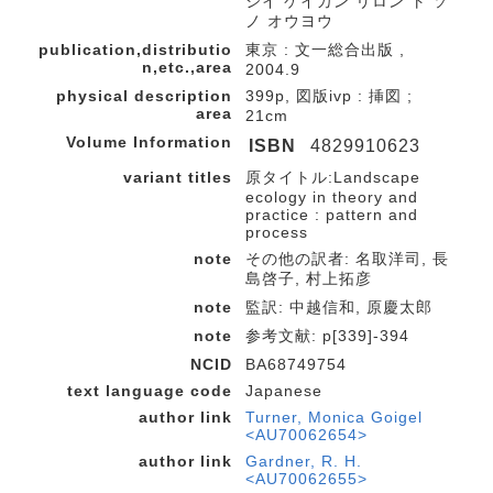
シイ ケイカン リロン ト ソ
ノ オウヨウ
publication,distributio
東京 : 文一総合出版 ,
n,etc.,area
2004.9
physical description
399p, 図版ivp : 挿図 ;
area
21cm
Volume Information
ISBN
4829910623
variant titles
原タイトル:Landscape
ecology in theory and
practice : pattern and
process
note
その他の訳者: 名取洋司, 長
島啓子, 村上拓彦
note
監訳: 中越信和, 原慶太郎
note
参考文献: p[339]-394
NCID
BA68749754
text language code
Japanese
author link
Turner, Monica Goigel
<AU70062654>
author link
Gardner, R. H.
<AU70062655>