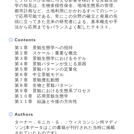
とプロセスが生物に与える影響を検討する景観生態
学の知見は、生物多様性保全、地域生態系の管理、
都市計画など、土地利用にかかわるすべてのシーン
で応用可能である。常にこの分野の確立と発展の先
頭に立ってきた北米の研究者による、基本概念や手
法から応用までをバランスよく配したテキスト。
Contents
第１章 景観生態学への招待
第２章 スケール：重要な概念
第３章 景観生態学におけるモデル
第４章 景観パターンが生じる原因
第５章 景観パターンの定量化
第６章 中立景観モデル
第７章 景観攪乱動態
第８章 生物と景観パターン
第９章 景観における生態系プロセス
第１０章 応用景観生態学
第１１章 結論と今後の方向性
Authors
ターナー，モニカ・Ｇ．：ウィスコンシン州マディ
ソン(本データはこの書籍が刊行された当時に掲載
されていたものです)