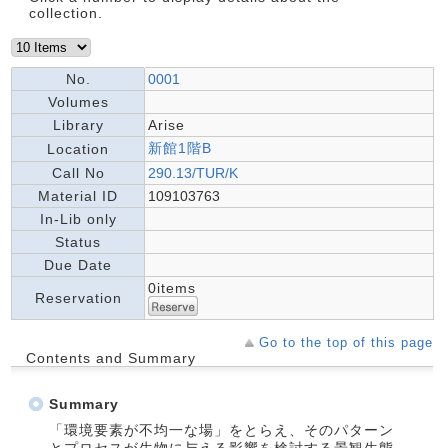
collection.
No.
0001
Volumes
Library
Arise
新館1階B
Location
Call No
290.13/TUR/K
Material ID
109103763
In-Lib only
Status
Due Date
0items
Reservation
Go to the top of this page
Contents and Summary
Summary
「環境要素が不均一な場」をとらえ、そのパターン