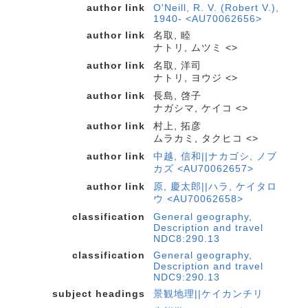
author link
O'Neill, R. V. (Robert V.),
1940- <AU70062656>
author link
名取, 睦
ナトリ, ムツミ <>
author link
名取, 洋司
ナトリ, ヨウジ <>
author link
長島, 啓子
ナガシマ, ケイコ <>
author link
村上, 拓彦
ムラカミ, タクヒコ <>
author link
中越, 信和||ナカゴシ, ノブ
カズ <AU70062657>
author link
原, 慶太郎||ハラ, ケイタロ
ウ <AU70062658>
classification
General geography,
Description and travel
NDC8:290.13
classification
General geography,
Description and travel
NDC9:290.13
subject headings
景観地理||ケイカンチリ