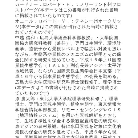
ガードナー，ロバート・Ｈ．：メリーランド州フロ
ストバーグ(本データはこの書籍が刊行された当時
に掲載されていたものです)
オニール，ロバート・Ｖ．：テネシー州オークリッ
ジ(本データはこの書籍が刊行された当時に掲載さ
れていたものです)
中越 信和：広島大学総合科学部教授、・大学院国
際協力研究科教授（兼任）。専門は生態学、環境計
画学。遺伝子から景観レベルまで幅広い対象を扱い
ながら、生態系や景観のメカニズムの解明とその保
全に関する研究を進めている。平成１５年より国際
景観生態学会（ＩＡＬＥ）副会長兼アジア・太平洋
地域代表、ならびに国際景観生態学会日本支部（平
成１６年から日本景観生態学会）の会長を勤める。
広島大学大学院理学研究科博士課程修了。理学博士
(本データはこの書籍が刊行された当時に掲載され
ていたものです)
原 慶太郎：東北大学大学院理学研究科修了。理学
博士。専門は景観生態学、植物生態学。東京情報大
学総合情報学部教授。リモートセンシングやＧＩＳ
（地理情報システム）を用いた景観解析をとおし
て、生物多様性を保全する景観配置構造の研究や、
東アジアの農村景観、特に水田景観を対象に文化的
景観の保全の研究を進めている。平成６年から現
在、国際景観生態学会日本支部編集委員（平成１２