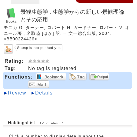
景観生態学 : 生態学からの新しい景観理論
とその応用
モニカ G. ターナー, ロバート H. ガードナー, ロバート V. オ
ニール著 ; 名取睦 [ほか] 訳. -- 文一総合出版, 2004.
<BB00224426>
Stamp is not pushed yet.
Rating:
Tag:
No tag is registered
Functions:
Review
Details
HoldingsList
1
-
1
of about
1
Click a number to display details about the