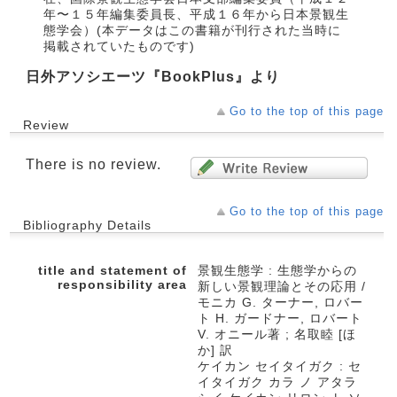
年〜１５年編集委員長、平成１６年から日本景観生
態学会）(本データはこの書籍が刊行された当時に
掲載されていたものです)
日外アソシエーツ『BookPlus』より
Go to the top of this page
Review
There is no review.
Go to the top of this page
Bibliography Details
title and statement of
景観生態学 : 生態学からの
responsibility area
新しい景観理論とその応用 /
モニカ G. ターナー, ロバー
ト H. ガードナー, ロバート
V. オニール著 ; 名取睦 [ほ
か] 訳
ケイカン セイタイガク : セ
イタイガク カラ ノ アタラ