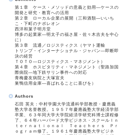
第１章 ケース・メソッドの意義と効用―ケースの
開発と研究・教育への活用
第２章 ローカル企業の展開（三和酒類―いいち
こ・下町のナポレオン
西洋和菓子明月堂
博多の起業家―明太子の福さ屋・佐々木吉夫を中心
に）
第３章 流通／ロジスティクス（ヤマト運輸
トリンプ・インターナショナル・ジャパン―即断即
決の経営
ＴＯＴＯ―ロジスティクス・マネジメント）
第４章 ホスピタリティ・マネジメント（聖路加国
際病院―地下鉄サリン事件への対応
青梅慶友病院と大塚宣夫
巣鴨信用金庫―喜ばれることに喜びを）
Authors
石田 英夫：中村学園大学流通科学部教授・慶應義
塾大学名誉教授。１９５７年慶應義塾大学経済学部
卒業、６３年同大学大学院経済学研究科博士課程修
了、６４年ハーバード大学ビジネス・スクールＩｎ
ｔｅｒｎａｔｉｏｎａｌ Ｔｅａｃｈｅｒｓ Ｐｒ
ｏｇｒａｍ修了。１９６１年慶應義塾大学ビジネ