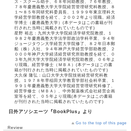
ス・スクール助手、６８年同助教授、７６年教授、
７８年慶應義塾大学大学院経営管理研究科教授、８
１〜８５年同研究科委員長、１９９９年東京理科大
学経営学部教授を経て、２００２年より現職。経済
学博士（慶應義塾大学）(本データはこの書籍が刊
行された当時に掲載されていたものです)
星野 裕志：九州大学大学院経済学研究院教授。１
９８２年慶應義塾大学法学部政治学科卒業、９４年
ジョージタウン大学経営大学院修了、８２年日本郵
船（株）入社、９４年神戸大学経営学部助教授、２
０００年神戸大学経済経営研究所助教授を経て、０
３年九州大学大学院経済学研究院助教授、０６年よ
り現職。経営学修士（ＭＢＡ）(本データはこの書
籍が刊行された当時に掲載されていたものです)
大久保 隆弘：山口大学大学院技術経営研究科教
授。１９７８年早稲田大学教育学部社会科卒業、１
９９１年慶應義塾大学大学院経営管理研究科修了、
経営学修士（ＭＢＡ）、中外製薬株式会社経営企画
室等を経て、０５年より現職(本データはこの書籍
が刊行された当時に掲載されていたものです)
日外アソシエーツ『BookPlus』より
Go to the top of this page
Review