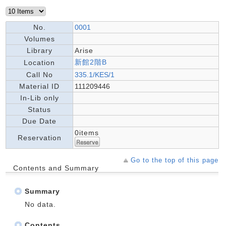
No.
0001
Volumes
Library
Arise
新館2階B
Location
Call No
335.1/KES/1
Material ID
111209446
In-Lib only
Status
Due Date
0items
Reservation
Go to the top of this page
Contents and Summary
Summary
No data.
Contents