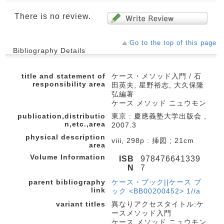
There is no review.
Go to the top of this page
Bibliography Details
title and statement of
ケース・メソッド入門 / 石
responsibility area
田英夫, 星野裕志, 大久保隆
弘編著
ケース メソッド ニュウモン
publication,distributio
東京 : 慶應義塾大学出版会 ,
n,etc.,area
2007.3
physical description
viii, 298p : 挿図 ; 21cm
area
Volume Information
ISB
978476641339
N
7
parent bibliography
ケース・ブック||ケース ブ
link
ック <BB00200452> 1//a
variant titles
異なりアクセスタイトル:ケ
ースメソッド入門
ケース メソッド ニュウモン