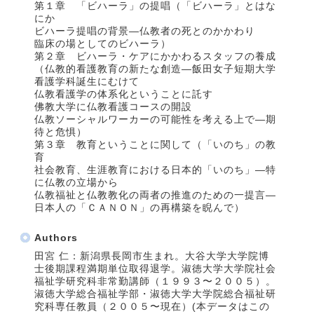
第１章 「ビハーラ」の提唱（「ビハーラ」とはな
にか
ビハーラ提唱の背景―仏教者の死とのかかわり
臨床の場としてのビハーラ）
第２章 ビハーラ・ケアにかかわるスタッフの養成
（仏教的看護教育の新たな創造―飯田女子短期大学
看護学科誕生にむけて
仏教看護学の体系化ということに託す
佛教大学に仏教看護コースの開設
仏教ソーシャルワーカーの可能性を考える上で―期
待と危惧）
第３章 教育ということに関して（「いのち」の教
育
社会教育、生涯教育における日本的「いのち」―特
に仏教の立場から
仏教福祉と仏教教化の両者の推進のための一提言―
日本人の「ＣＡＮＯＮ」の再構築を睨んで）
Authors
田宮 仁：新潟県長岡市生まれ。大谷大学大学院博
士後期課程満期単位取得退学。淑徳大学大学院社会
福祉学研究科非常勤講師（１９９３〜２００５）。
淑徳大学総合福祉学部・淑徳大学大学院総合福祉研
究科専任教員（２００５〜現在）(本データはこの