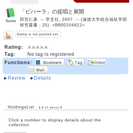
「ビハーラ」の提唱と展開
田宮仁著. -- 学文社, 2007. -- (淑徳大学総合福祉学部
研究叢書 ; 25). <BB00204822>
Stamp is not pushed yet.
Rating:
Tag:
No tag is registered
Functions:
Review
Details
HoldingsList
1
-
1
of about
1
Click a number to display details about the
collection.