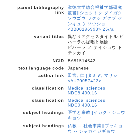
parent bibliography
淑徳大学総合福祉学部研究
link
叢書||シュクトク ダイガク
ソウゴウ フクシ ガクブ ケ
ンキュウ ソウショ
<BB00196993> 25//a
variant titles
異なりアクセスタイトル:ビ
ハーラの提唱と展開
ビハーラ ノ テイショウ ト
テンカイ
NCID
BA81514642
text language code
Japanese
author link
田宮, 仁||タミヤ, マサシ
<AU70057422>
classification
Medical sciences
NDC8:490.16
classification
Medical sciences
NDC9:490.16
subject headings
医学と宗教||イガクトシュウ
キョウ
subject headings
仏教 -- 社会事業||ブッキョ
ウ -- シャカイジギョウ