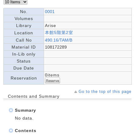
No.
0001
Volumes
Library
Arise
本館5階第2室
Location
Call No
490.16/TAM/B
Material ID
108172289
In-Lib only
Status
Due Date
0items
Reservation
Go to the top of this page
Contents and Summary
Summary
No data.
Contents