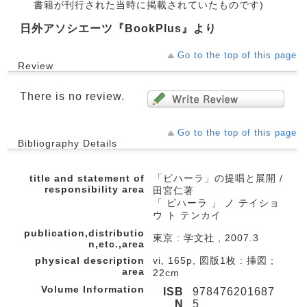
書籍が刊行された当時に掲載されていたものです)
日外アソシエーツ『BookPlus』より
Go to the top of this page
Review
There is no review.
Go to the top of this page
Bibliography Details
title and statement of
「ビハーラ」の提唱と展開 /
responsibility area
田宮仁著
「 ビハーラ 」 ノ テイショ
ウ ト テンカイ
publication,distributio
東京 : 学文社 , 2007.3
n,etc.,area
physical description
vi, 165p, 図版1枚 : 挿図 ;
area
22cm
Volume Information
ISB
978476201687
N
5