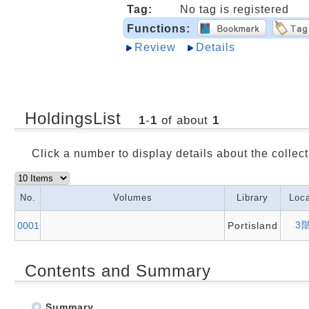
Tag:
No tag is registered
Functions:
Review
Details
HoldingsList
1
-
1
of about
1
Click a number to display details about the collect
No.
Volumes
Library
Loca
3
0001
Portisland
Contents and Summary
Summary