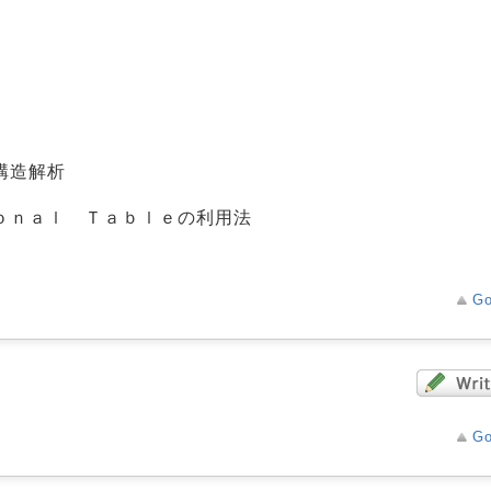
構造解析
ｏｎａｌ Ｔａｂｌｅの利用法
Go
Go