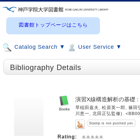
図書館トップページはこちら
Catalog Search ▼
User Service ▼
Bibliography Details
演習X線構造解析の基礎 
早稲田嘉夫, 松原英一郎, 篠田弘造著
川恵一, 北田正弘監修). <BB00
Stamp is not pushed yet.
Rating: