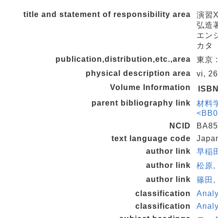
title and statement of responsibility area
演習X
弘造
エンシ
カタ
publication,distribution,etc.,area
東京 :
physical description area
vi, 2
Volume Information
ISB
parent bibliography link
材料学
<BB0
NCID
BA85
text language code
Japa
author link
早稲田,
author link
松原,
author link
篠田,
classification
Analy
classification
Analy