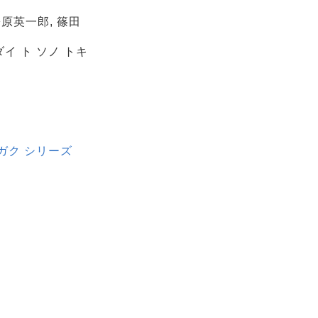
松原英一郎, 篠田
ダイ ト ソノ トキ
ウガク シリーズ