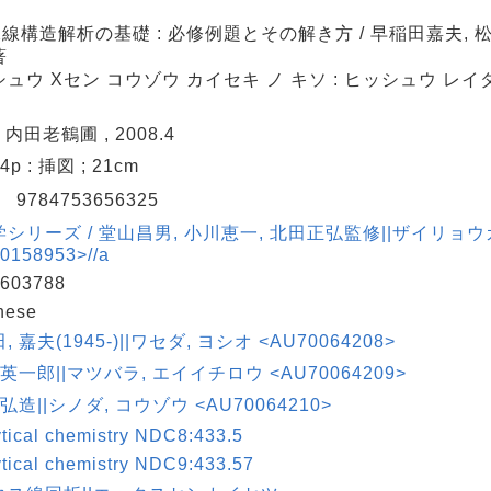
線構造解析の基礎 : 必修例題とその解き方 / 早稲田嘉夫, 
著
ュウ Xセン コウゾウ カイセキ ノ キソ : ヒッシュウ レイ
 内田老鶴圃 , 2008.4
64p : 挿図 ; 21cm
N
9784753656325
シリーズ / 堂山昌男, 小川恵一, 北田正弘監修||ザイリョ
0158953>//a
603788
nese
 嘉夫(1945-)||ワセダ, ヨシオ <AU70064208>
 英一郎||マツバラ, エイイチロウ <AU70064209>
 弘造||シノダ, コウゾウ <AU70064210>
tical chemistry NDC8:433.5
tical chemistry NDC9:433.57