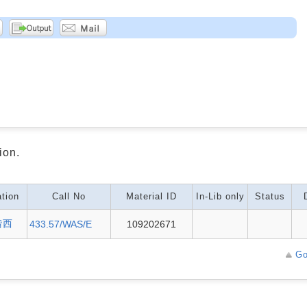
ion.
tion
Call No
Material ID
In-Lib only
Status
階西
433.57/WAS/E
109202671
Go