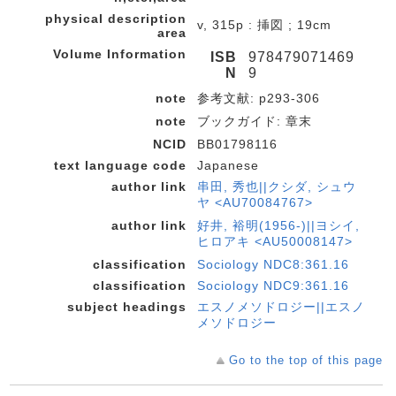
physical description
v, 315p : 挿図 ; 19cm
area
Volume Information
ISB
978479071469
N
9
note
参考文献: p293-306
note
ブックガイド: 章末
NCID
BB01798116
text language code
Japanese
author link
串田, 秀也||クシダ, シュウ
ヤ <AU70084767>
author link
好井, 裕明(1956-)||ヨシイ,
ヒロアキ <AU50008147>
classification
Sociology NDC8:361.16
classification
Sociology NDC9:361.16
subject headings
エスノメソドロジー||エスノ
メソドロジー
Go to the top of this page