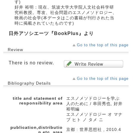
す)
好井 裕明：現在、筑波大学大学院人文社会科学研
究科教授。専攻、社会問題のエスノメソドロジー、
映画の社会学(本データはこの書籍が刊行された当
時に掲載されていたものです)
日外アソシエーツ『BookPlus』より
Go to the top of this page
Review
There is no review.
Go to the top of this page
Bibliography Details
title and statement of
エスノメソドロジーを学ぶ
responsibility area
人のために / 串田秀也, 好井
裕明編
エスノメソドロジー オ マナ
ブ ヒト ノ タメ ニ
publication,distributio
京都 : 世界思想社 , 2010.4
n,etc.,area