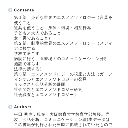
Contents
第１部 身近な世界のエスノメソドロジー（言葉を
使うこと
道具を使うこと―身体・環境・相互行為
子ども／大人であること
女／男であること）
第２部 制度的世界のエスノメソドロジー（メディ
アに接する
学校で過ごす
病院に行く―医療場面のコミュニケーション分析
施設で暮らす
法律の接する）
第３部 エスノメソドロジーの視座と方法（ガーフ
ィンケルとエスノメソドロジーの発見
サックスと会話分析の展開
社会問題とエスノメソドロジー研究
社会調査とエスノメソドロジー）
Authors
串田 秀也：現在、大阪教育大学教育学部教授。専
攻、会話分析、コミュニケーション論(本データは
この書籍が刊行された当時に掲載されていたもので