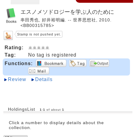
エスノメソドロジーを学ぶ人のために
串田秀也, 好井裕明編. -- 世界思想社, 2010.
<BB00315785>
Stamp is not pushed yet.
Rating:
Tag:
No tag is registered
Functions:
Review
Details
HoldingsList
1
-
1
of about
1
Click a number to display details about the
collection.