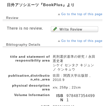
日外アソシエーツ『BookPlus』より
Go to the top of this page
Review
There is no review.
Go to the top of this page
Bibliography Details
title and statement of
死刑選択基準の研究 / 永田
responsibility area
憲史著
シケイ センタク キジュン
ノ ケンキュウ
publication,distributio
吹田 : 関西大学出版部 ,
n,etc.,area
2010.9
physical description
xiv, 258p ; 22cm
area
Volume Information
ISB
978487354499
N
1