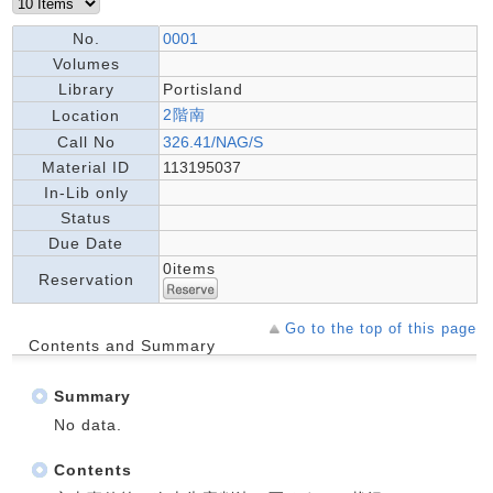
No.
0001
Volumes
Library
Portisland
2階南
Location
Call No
326.41/NAG/S
Material ID
113195037
In-Lib only
Status
Due Date
0items
Reservation
Go to the top of this page
Contents and Summary
Summary
No data.
Contents