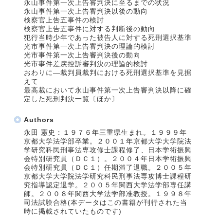
永山事件第一次上告審判決に至るまでの状況
永山事件第一次上告審判決以後の動向
検察官上告五事件の検討
検察官上告五事件に対する判断後の動向
犯行当時少年であった被告人に対する死刑選択基準
光市事件第一次上告審判決の理論的検討
光市事件第一次上告審判決後の動向
光市事件差戻控訴審判決の理論的検討
おわりに―裁判員裁判における死刑選択基準を見据
えて
最高裁において永山事件第一次上告審判決以降に確
定した死刑判決一覧〔ほか〕
Authors
永田 憲史：１９７６年三重県生まれ。１９９９年
京都大学法学部卒業。２００１年京都大学大学院法
学研究科民刑事法専攻修士課程修了、日本学術振興
会特別研究員（ＤＣ１）。２００４年日本学術振興
会特別研究員（ＤＣ１）任期満了退職。２００５年
京都大学大学院法学研究科民刑事法専攻博士課程研
究指導認定退学。２００５年関西大学法学部専任講
師。２００８年関西大学法学部准教授。１９９８年
司法試験合格(本データはこの書籍が刊行された当
時に掲載されていたものです)