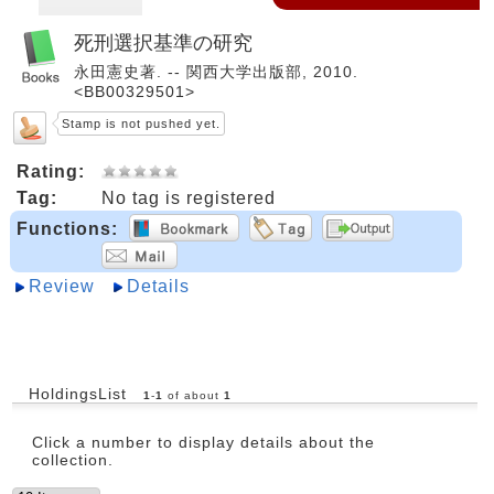
死刑選択基準の研究
永田憲史著. -- 関西大学出版部, 2010.
<BB00329501>
Stamp is not pushed yet.
Rating:
Tag:
No tag is registered
Functions:
Review
Details
HoldingsList
1
-
1
of about
1
Click a number to display details about the
collection.