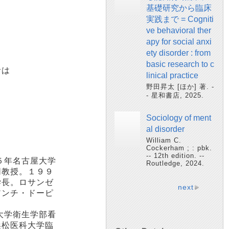
基礎研究から臨床
実践まで = Cogniti
ve behavioral ther
apy for social anxi
は
ety disorder : from
basic research to c
者は
linical practice
野田昇太 [ほか] 著. -
- 星和書店, 2025.
Sociology of ment
al disorder
William C.
Cockerham ; : pbk.
-- 12th edition. --
５年名古屋大学
Routledge, 2024.
同教授。１９９
学長。ロサンゼ
next
アンチ・ドーピ
大学衛生学部看
浜松医科大学臨