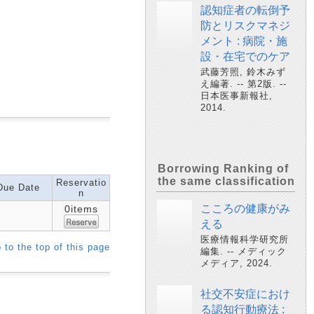
認知症者の転倒予
防とリスクマネジ
メント : 病院・施
設・在宅でのケア
武藤芳照, 鈴木みず
え編著. -- 第2版. --
日本医事新報社,
2014.
Borrowing Ranking of
the same classification
Reservatio
Due Date
n
こころの健康がみ
0items
える
医療情報科学研究所
 to the top of this page
編集. -- メディック
メディア, 2024.
社交不安症におけ
る認知行動療法 :