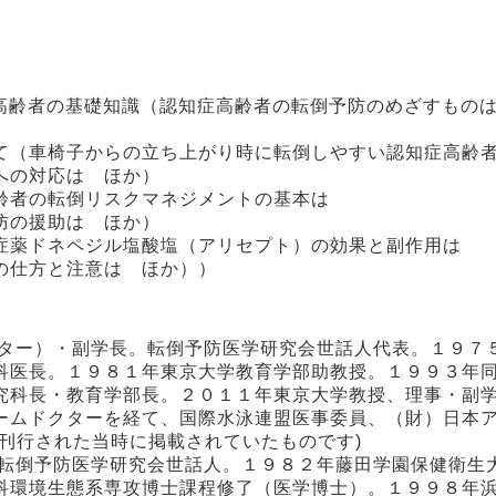
高齢者の基礎知識（認知症高齢者の転倒予防のめざすもの
て（車椅子からの立ち上がり時に転倒しやすい認知症高齢
への対応は ほか）
齢者の転倒リスクマネジメントの基本は
防の援助は ほか）
症薬ドネペジル塩酸塩（アリセプト）の効果と副作用は
の仕方と注意は ほか））
ンター）・副学長。転倒予防医学研究会世話人代表。１９７
科医長。１９８１年東京大学教育学部助教授。１９９３年
究科長・教育学部長。２０１１年東京大学教授、理事・副
ームドクターを経て、国際水泳連盟医事委員、（財）日本
刊行された当時に掲載されていたものです)
。転倒予防医学研究会世話人。１９８２年藤田学園保健衛生
科環境生態系専攻博士課程修了（医学博士）。１９９８年