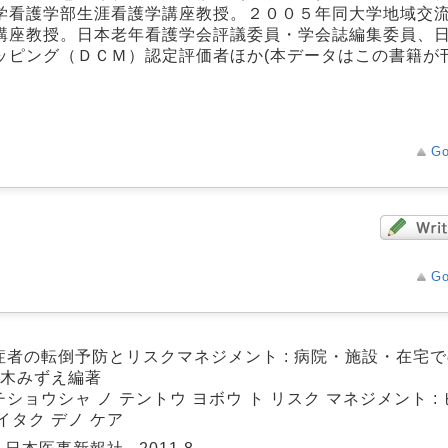
学看護学部生涯看護学講座教授。２００５年同大学地域交
講座教授。日本老年看護学会評議委員・学会誌編集委員、
ッピング（ＤＣＭ）認定評価者ほか(本データはこの書籍が
Go
Go
症者の転倒予防とリスクマネジメント : 病院・施設・在宅での
鈴木みずえ編著
ショウシャ ノ テントウ ヨボウ ト リスク マネジメント :
イタク デノ ケア