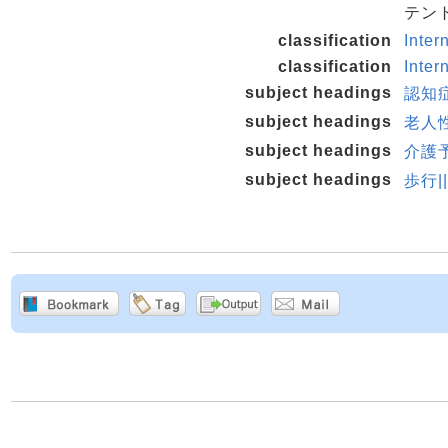
テント
classification
Inter
classification
Inter
subject headings
認知
subject headings
老人
subject headings
介護
subject headings
歩行|