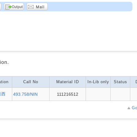
ion.
tion
Call No
Material ID
In-Lib only
Status
階西
493.758/NIN
111216512
Go