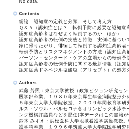
No data.
Contents
総論 認知症の定義と分類、そして考え方
Ｑ＆Ａ（認知症とは？―転倒予防に必要な認知症
認知症高齢者はなぜよく転倒するのか ほか）
認知症高齢者の転倒の実態と特徴―実例に基づい
家に帰りたがり、徘徊して転倒する認知症高齢者
転倒予防とリスクマネジメントの方法（認知症高
パーソン・センタード・ケアの立場からの転倒予
認知症高齢者の転倒予防に関する最新情報（認知
認知症薬ドネペジル塩酸塩（アリセプト）の処方
Authors
武藤 芳照：東京大学教授（政策ビジョン研究セ
医学部卒業。１９８０年東京厚生年金病院整形外
５年東京大学大学院教授。２００９年同教育学研
ルス・ソウル・バルセロナ各オリンピック水泳チ
ング機構評議員などを歴任(本データはこの書籍が
鈴木 みずえ：浜松医科大学地域看護学講座教授
護学科卒業。１９９６年筑波大学大学院医学研究