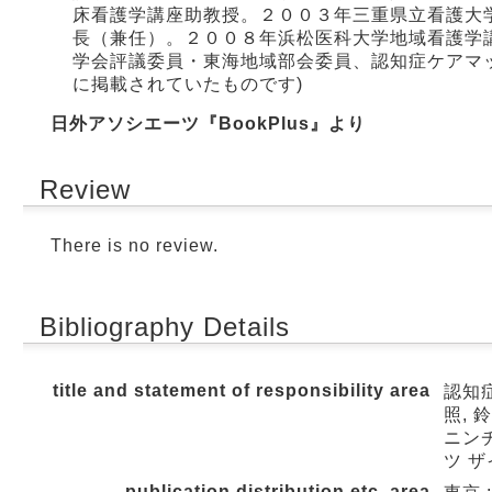
床看護学講座助教授。２００３年三重県立看護大
長（兼任）。２００８年浜松医科大学地域看護学
学会評議委員・東海地域部会委員、認知症ケアマ
に掲載されていたものです)
日外アソシエーツ『BookPlus』より
Review
There is no review.
Bibliography Details
title and statement of responsibility area
認知
照, 
ニンチ
ツ ザ
publication,distribution,etc.,area