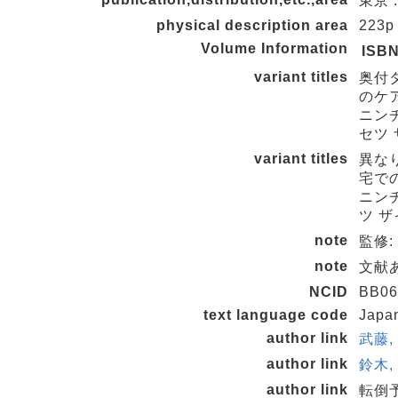
東京 
physical description area
223p
Volume Information
ISB
variant titles
奥付
のケ
ニンチ
セツ 
variant titles
異な
宅で
ニンチ
ツ ザ
note
監修
note
文献
NCID
BB06
text language code
Japa
author link
武藤, 
author link
鈴木, 
author link
転倒