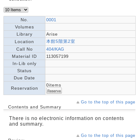
No.
0001
Volumes
Library
Arise
本館5階第2室
Location
Call No
404/KAG
Material ID
113057199
In-Lib only
Status
Due Date
0items
Reservation
Go to the top of this page
Contents and Summary
There is no electronic information on contents
and summary.
Go to the top of this page