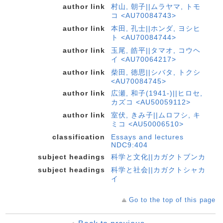
author link
村山, 朝子||ムラヤマ, トモ
コ <AU70084743>
author link
本田, 孔士||ホンダ, ヨシヒ
ト <AU70084744>
author link
玉尾, 皓平||タマオ, コウヘ
イ <AU70064217>
author link
柴田, 徳思||シバタ, トクシ
<AU70084745>
author link
広瀬, 和子(1941-)||ヒロセ,
カズコ <AU50059112>
author link
室伏, きみ子||ムロフシ, キ
ミコ <AU50006510>
classification
Essays and lectures
NDC9:404
subject headings
科学と文化||カガクトブンカ
subject headings
科学と社会||カガクトシャカ
イ
Go to the top of this page