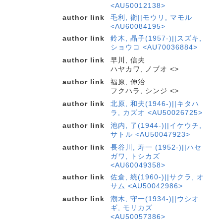
<AU50012138>
author link
毛利, 衛||モウリ, マモル
<AU60084195>
author link
鈴木, 晶子(1957-)||スズキ,
ショウコ <AU70036884>
author link
早川, 信夫
ハヤカワ, ノブオ <>
author link
福原, 伸治
フクハラ, シンジ <>
author link
北原, 和夫(1946-)||キタハ
ラ, カズオ <AU50026725>
author link
池内, 了(1944-)||イケウチ,
サトル <AU50047923>
author link
長谷川, 寿一 (1952-)||ハセ
ガワ, トシカズ
<AU60049358>
author link
佐倉, 統(1960-)||サクラ, オ
サム <AU50042986>
author link
潮木, 守一(1934-)||ウシオ
ギ, モリカズ
<AU50057386>