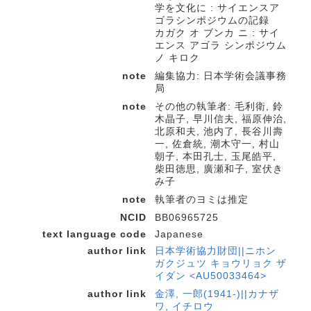
学を文化に : サイエンスア
ゴラシンポジウムの記録
カガク オ ブンカ ニ : サイ
エンス アゴラ シンポジウム
ノ キロク
note
編集協力: 日本学術会議事務
局
note
その他の執筆者: 毛利衛, 鈴
木晶子, 早川信夫, 福原伸治,
北原和夫, 池内了, 長谷川壽
一, 佐倉統, 潮木守一, 村山
朝子, 本田孔士, 玉尾皓平,
柴田徳思, 廣瀬和子, 室伏き
み子
note
執筆者のヨミは推定
NCID
BB06965725
text language code
Japanese
author link
日本学術協力財団||ニホン
ガクジュツ キョウリョク ザ
イダン <AU50033464>
author link
金澤, 一郎(1941-)||カナザ
ワ, イチロウ