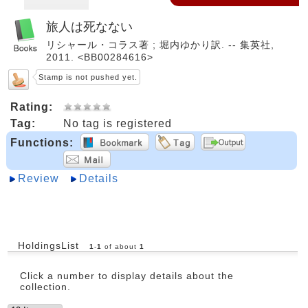
旅人は死なない
リシャール・コラス著 ; 堀内ゆかり訳. -- 集英社,
2011. <BB00284616>
Stamp is not pushed yet.
Rating:
Tag:
No tag is registered
Functions:
Review
Details
HoldingsList
1
-
1
of about
1
Click a number to display details about the
collection.