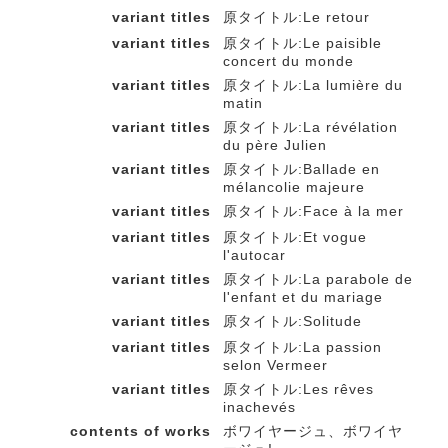
variant titles
原タイトル:Le retour
variant titles
原タイトル:Le paisible
concert du monde
variant titles
原タイトル:La lumière du
matin
variant titles
原タイトル:La révélation
du père Julien
variant titles
原タイトル:Ballade en
mélancolie majeure
variant titles
原タイトル:Face à la mer
variant titles
原タイトル:Et vogue
l'autocar
variant titles
原タイトル:La parabole de
l'enfant et du mariage
variant titles
原タイトル:Solitude
variant titles
原タイトル:La passion
selon Vermeer
variant titles
原タイトル:Les rêves
inachevés
contents of works
ボワイヤージュ、ボワイヤ