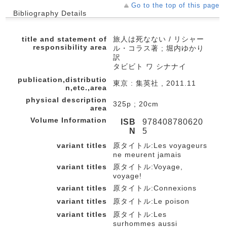
Go to the top of this page
Bibliography Details
title and statement of
旅人は死なない / リシャー
responsibility area
ル・コラス著 ; 堀内ゆかり
訳
タビビト ワ シナナイ
publication,distributio
東京 : 集英社 , 2011.11
n,etc.,area
physical description
325p ; 20cm
area
Volume Information
ISB
978408780620
N
5
variant titles
原タイトル:Les voyageurs
ne meurent jamais
variant titles
原タイトル:Voyage,
voyage!
variant titles
原タイトル:Connexions
variant titles
原タイトル:Le poison
variant titles
原タイトル:Les
surhommes aussi