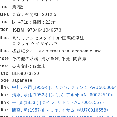
 area
第2版
,area
東京 : 有斐閣 , 2012.5
area
ix, 471p : 挿図 ; 22cm
tion
ISBN
9784641046573
itles
異なりアクセスタイトル:国際経済法
コクサイ ケイザイホウ
itles
標題紙タイトル:International economic law
note
その他の著者: 清水章雄, 平覚, 間宮勇
note
参考文献: 各章末
NCID
BB09073820
code
Japanese
 link
中川, 淳司(1955-)||ナカガワ, ジュンジ <AU5003664
 link
清水, 章雄(1952-)||シミズ, アキオ <AU60072510>
 link
平, 覚(1953-)||タイラ, サトル <AU70016557>
 link
間宮, 勇(1957-)||マミヤ, イサム <AU70016558>