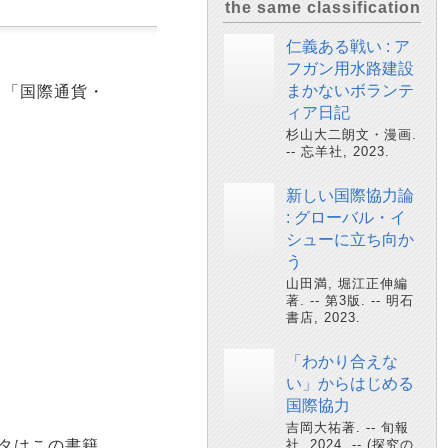
the same classification
仁義ある戦い : ア
フガン用水路建設
まかないボランテ
。「国際通貨・
ィア日記
杉山大二朗文・漫画.
-- 忘羊社, 2023.
新しい国際協力論
: グローバル・イ
シューに立ち向か
う
山田満, 堀江正伸編
著. -- 第3版. -- 明石
書店, 2023.
「わかり合えな
い」からはじめる
国際協力
吉岡大祐著. -- 旬報
タはこの書籍
社, 2024. -- (探究の