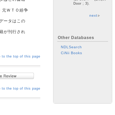
Door ; 3).
・元ＷＴＯ紛争
next
データはこの
籍が刊行され
Other Databases
NDLSearch
CiNii Books
 to the top of this page
 to the top of this page