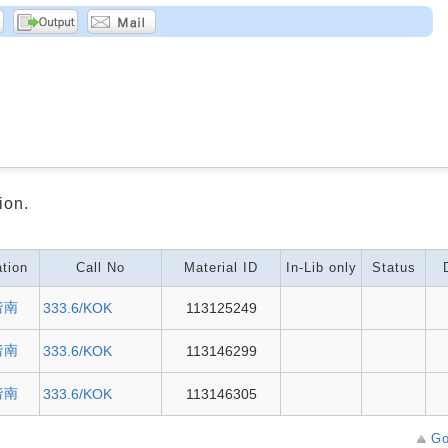
ion.
tion
Call No
Material ID
In-Lib only
Status
階南
333.6/KOK
113125249
階南
333.6/KOK
113146299
階南
333.6/KOK
113146305
Go