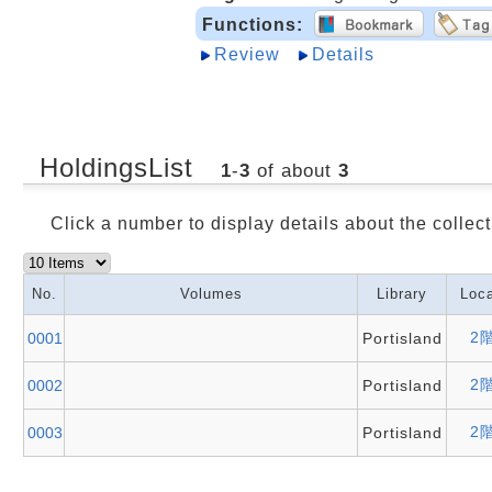
Functions:
Review
Details
HoldingsList
1
-
3
of about
3
Click a number to display details about the collect
No.
Volumes
Library
Loca
2
0001
Portisland
2
0002
Portisland
2
0003
Portisland