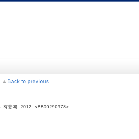
Back to previous
- 有斐閣, 2012. <BB00290378>