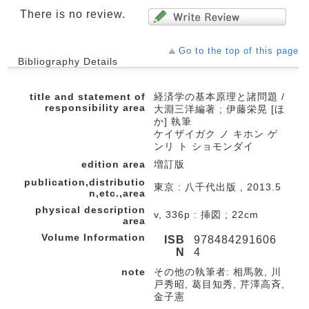
There is no review.
Go to the top of this page
Bibliography Details
title and statement of
経済学の基本原理と諸問題 /
responsibility area
大淵三洋編著 ; 伊藤栄晃 [ほ
か] 執筆
ケイザイガク ノ キホン ゲ
ンリ ト ショモンダイ
edition area
増訂版
publication,distributio
東京 : 八千代出版 , 2013.5
n,etc.,area
physical description
v, 336p : 挿図 ; 22cm
area
Volume Information
ISB
978484291606
N
4
note
その他の執筆者: 相馬敦, 川
戸秀昭, 葛目知秀, 芹澤高斉,
金子憲