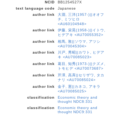
NCID
BB1254527X
text language code
Japanese
author link
大淵, 三洋(1957-)||オオフ
チ, ミツヒロ
<AU60104948>
author link
伊藤, 栄晃(1958-)||イトウ,
ヒデアキ <AU70055352>
author link
相馬, 敦||ソウマ, アツシ
<AU70045304>
author link
川戸, 秀昭||カワト, ヒデア
キ <AU70085023>
author link
葛目, 知秀(1973-)||クズメ,
トモヒデ <AU70073687>
author link
芹澤, 高斉||セリザワ, タカ
ナリ <AU70085024>
author link
金子, 憲||カネコ, アキラ
<AU70085025>
classification
Economic theory and
thought NDC8:331
classification
Economic theory and
thought NDC9:331