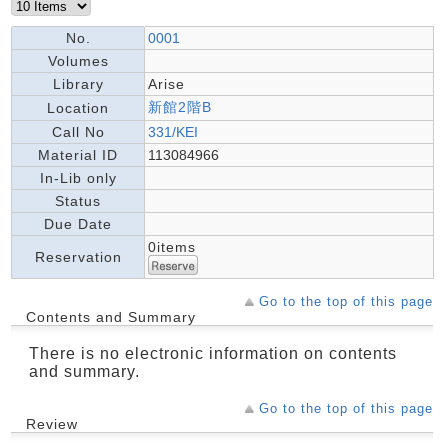
No.
0001
Volumes
Library
Arise
新館2階B
Location
Call No
331/KEI
Material ID
113084966
In-Lib only
Status
Due Date
0items
Reservation
Go to the top of this page
Contents and Summary
There is no electronic information on contents
and summary.
Go to the top of this page
Review