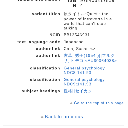
ISB
978406217859
N
4
variant titles
原タイトル:Quiet : the
power of introverts in a
world that can't stop
talking
NCID
BB12546931
text language code
Japanese
author link
Cain, Susan <>
author link
古草, 秀子(1954-)||フルク
サ, ヒデコ <AU60064038>
classification
General psychology
NDC8:141.93
classification
General psychology
NDC9:141.93
subject headings
性格||セイカク
Go to the top of this page
Back to previous