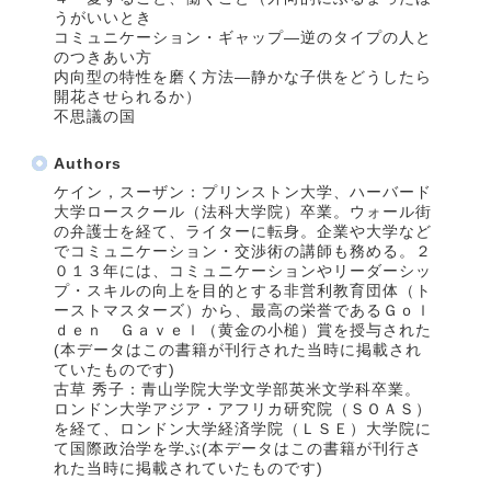
うがいいとき
コミュニケーション・ギャップ―逆のタイプの人と
のつきあい方
内向型の特性を磨く方法―静かな子供をどうしたら
開花させられるか）
不思議の国
Authors
ケイン，スーザン：プリンストン大学、ハーバード
大学ロースクール（法科大学院）卒業。ウォール街
の弁護士を経て、ライターに転身。企業や大学など
でコミュニケーション・交渉術の講師も務める。２
０１３年には、コミュニケーションやリーダーシッ
プ・スキルの向上を目的とする非営利教育団体（ト
ーストマスターズ）から、最高の栄誉であるＧｏｌ
ｄｅｎ Ｇａｖｅｌ（黄金の小槌）賞を授与された
(本データはこの書籍が刊行された当時に掲載され
ていたものです)
古草 秀子：青山学院大学文学部英米文学科卒業。
ロンドン大学アジア・アフリカ研究院（ＳＯＡＳ）
を経て、ロンドン大学経済学院（ＬＳＥ）大学院に
て国際政治学を学ぶ(本データはこの書籍が刊行さ
れた当時に掲載されていたものです)