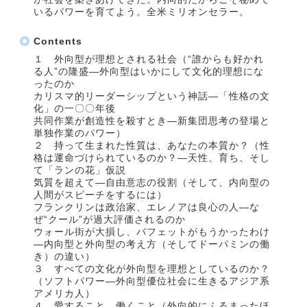
いるパワーを育てよう。全米ミリオンセラー。
Contents
１ 外向型が理想とされる社会（“誰からも好かれ
る人”の隆盛―外向型はいかにして文化的理想にな
ったのか
カリスマ的リーダーシップという神話―「性格の文
化」の一〇〇年後
共同作業が創造性を殺すとき―新集団思考の登場と
単独作業のパワー）
２ 持って生まれた性質は、あなたの本質か？（性
格は運命づけられているのか？―天性、育ち、そし
て「ランの花」仮説
気質を超えて―自由意志の役割（そして、内向型の
人間がスピーチをするには）
フランクリンは政治家、エレノアは良心の人―な
ぜ“クール”が過大評価されるのか
ウォール街が大損し、バフェットがもうかったわけ
―内向型と外向型の考え方（そしてドーパミンの働
き）の違い）
３ すべての文化が外向型を理想としているのか？
（ソフトパワー―外向型優位社会に生きるアジア系
アメリカ人）
４ 愛すること、働くこと（外向的にふるまったほ