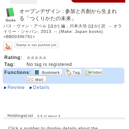
オープンデザイン : 参加と共創から生まれ
る「つくりかたの未来」
バス・ヴァン・アベル [ほか] 編 ; 川本大功 [ほか] 訳. -- オラ
イリー・ジャパン, 2013. -- (Make: Japan books).
<BB00396791>
Stamp is not pushed yet.
Rating:
Tag:
No tag is registered
Functions:
Review
Details
HoldingsList
1
-
1
of about
1
Click a number to display details about the