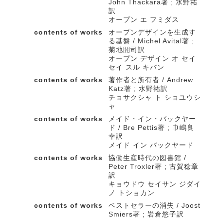
John Thackara著 ; 水野祐
訳
オープン エ フミダス
contents of works
オープンデザインを生成す
る基盤 / Michel Avital著 ;
菊地開司訳
オープン デザイン オ セイ
セイ スル キバン
contents of works
著作者と所有者 / Andrew
Katz著 ; 水野祐訳
チョサクシャ ト ショユウシ
ャ
contents of works
メイド・イン・バックヤー
ド / Bre Pettis著 ; 巾嶋良
幸訳
メイド イン バックヤード
contents of works
協働生産時代の図書館 /
Peter Troxler著 ; 古賀稔章
訳
キョウドウ セイサン ジダイ
ノ トショカン
contents of works
ベストセラーの消失 / Joost
Smiers著 ; 岩倉悠子訳