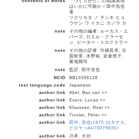
contents of works
「つくりかた」の知識表現
はいかに可能か / 田中浩也
著
ツクリカタ ノ チシキ ヒョ
ウゲン ワ イカニ カノウ カ
note
その他の編者: ルーカス・エ
バーズ, ロエル・クラーセ
ン, ピーター・トロクスラー
note
その他の訳者: 巾嶋良幸, 古
賀稔章, 水野祐, 岩倉悠子,
菊地開司
note
監訳: 田中浩也
NCID
BB13395128
text language code
Japanese
author link
Abel, Bas van <>
author link
Evers, Lucas <>
author link
Klaassen, Roel <>
author link
Troxler, Peter <>
author link
田中, 浩也(1975-)||タナカ,
ヒロヤ <AU70079835>
author link
川本, 大功