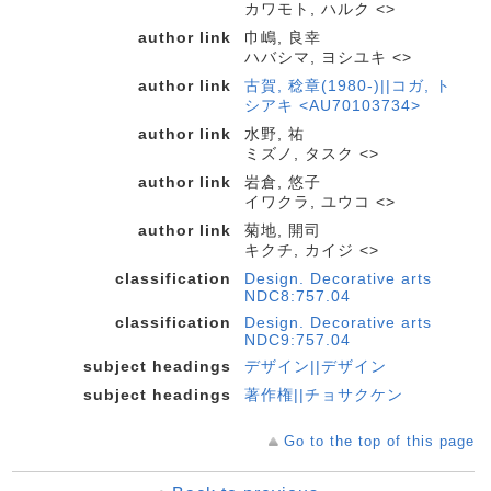
カワモト, ハルク <>
author link
巾嶋, 良幸
ハバシマ, ヨシユキ <>
author link
古賀, 稔章(1980-)||コガ, ト
シアキ <AU70103734>
author link
水野, 祐
ミズノ, タスク <>
author link
岩倉, 悠子
イワクラ, ユウコ <>
author link
菊地, 開司
キクチ, カイジ <>
classification
Design. Decorative arts
NDC8:757.04
classification
Design. Decorative arts
NDC9:757.04
subject headings
デザイン||デザイン
subject headings
著作権||チョサクケン
Go to the top of this page