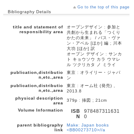
Go to the top of this page
Bibliography Details
title and statement of
オープンデザイン : 参加と
responsibility area
共創から生まれる「つくり
かたの未来」 / バス・ヴァ
ン・アベル [ほか] 編 ; 川本
大功 [ほか] 訳
オープン デザイン : サンカ
ト キョウソウ カラ ウマレ
ル ツクリカタ ノ ミライ
publication,distributio
東京 : オライリー・ジャパ
n,etc.,area
ン
publication,distributio
東京 : オーム社 (発売) ,
n,etc.,area
2013.8
physical description
379p : 挿図 ; 21cm
area
Volume Information
ISB
978487311631
N
0
parent bibliography
Make: Japan books
link
<BB00273710>//a