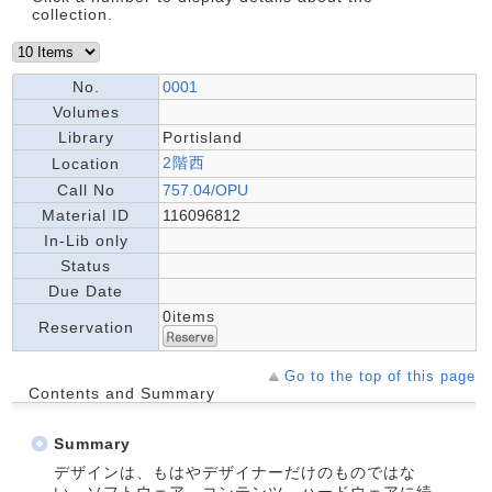
collection.
No.
0001
Volumes
Library
Portisland
2階西
Location
Call No
757.04/OPU
Material ID
116096812
In-Lib only
Status
Due Date
0items
Reservation
Go to the top of this page
Contents and Summary
Summary
デザインは、もはやデザイナーだけのものではな