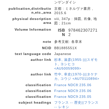
ンゲンダイシ
publication,distributio
京都 : ミネルヴァ書房 ,
n,etc.,area
2015.6
physical description
viii, 347p : 挿図, 肖像, 地
area
図 ; 21cm
Volume Information
ISB
978462307271
N
2
note
参考文献: 各章末
NCID
BB1885551X
text language code
Japanese
author link
杉本, 淑彦(1955-)||スギモ
ト, ヨシヒコ
<AU50059099>
author link
竹中, 幸史(1970-)||タケナ
カ, コウジ <AU70110894>
classification
France NDC8:235.06
classification
France NDC9:235.06
classification
France NDC9:235.05
subject headings
フランス -- 歴史||フランス
-- レキシ