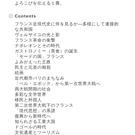
よろこびを伝える１冊。
Contents
フランス近現代史に何を見るか―多様にして連接的
な共和国
ヴェルサイユの光と影
フランス革命の衝撃
ナポレオンとその時代
ガストロノミー（美食）の誕生
「モードの国」フランス
よみがえった王政
民主と元首の相剋
絵画
近代都市パリのまちなみ
「ベル・エポック」から第一次世界大戦へ
両大戦間期の社会
多彩な文学世界
移民と外国人
第二次世界大戦下のフランス
「現代思想」の系譜
復興から新時代へ
知られざる工業大国
ドゴールの時代
文化遺産とツーリズム