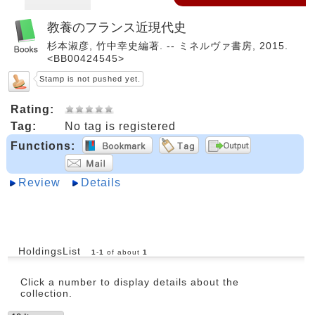
教養のフランス近現代史
杉本淑彦, 竹中幸史編著. -- ミネルヴァ書房, 2015.
<BB00424545>
Stamp is not pushed yet.
Rating:
Tag:
No tag is registered
Functions:
Review
Details
HoldingsList
1
-
1
of about
1
Click a number to display details about the
collection.