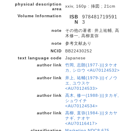
physical description
xxiv, 160p : 挿図 ; 21cm
area
Volume Information
ISB
978481719591
N
3
note
その他の著者: 井上祐輔, 高
木修一, 高柳直弥
note
参考文献あり
NCID
BB22430252
text language code
Japanese
author link
竹岡, 志朗(1977-)||タケオ
カ, シロウ <AU70124532>
author link
井上, 祐輔(1979-)||イノウ
エ, ユウスケ
<AU70124533>
author link
高木, 修一(1988-)||タカギ,
シュウイチ
<AU70124534>
author link
高柳, 直弥(1984-)||タカヤ
ナギ, ナオヤ
<AU70116417>
classification
Marketing NDC8:675