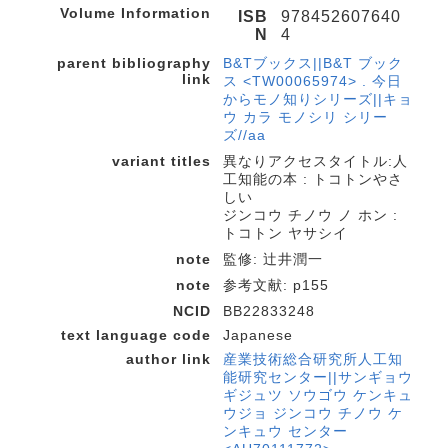
Volume Information
ISB
978452607640
N
4
parent bibliography
B&Tブックス||B&T ブック
link
ス <TW00065974> . 今日
からモノ知りシリーズ||キョ
ウ カラ モノシリ シリー
ズ//aa
variant titles
異なりアクセスタイトル:人
工知能の本 : トコトンやさ
しい
ジンコウ チノウ ノ ホン :
トコトン ヤサシイ
note
監修: 辻井潤一
note
参考文献: p155
NCID
BB22833248
text language code
Japanese
author link
産業技術総合研究所人工知
能研究センター||サンギョウ
ギジュツ ソウゴウ ケンキュ
ウジョ ジンコウ チノウ ケ
ンキュウ センター