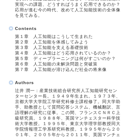
実現への課題、どうすればうまく応用できるのか？
応用が進む今の時代、改めて人工知能技術の全体像
を見てみる。
Contents
第１章 人工知能はこうして生まれた
第２章 人工知能を体感してみよう
第３章 人工知能を支える基礎技術
第４章 人工知能はどう応用されているのか？
第５章 ディープラーニングは何がすごいのか？
第６章 人工知能の未解決問題と突破策
第７章 人工知能が溶け込んだ社会の将来像
Authors
辻井 潤一：産業技術総合研究所人工知能研究セン
ターセンター長。１９４９年生まれ。１９７３年、
京都大学大学院工学研究科修士課程修了。同大学助
手、助教授として質問応答システム、機械翻訳、言
語理解の研究に従事。この間、フランスＣＮＲＣ上
級研究員。１９８８年、英国マンチェスター科学技
術大学教授。１９９５年、東京大学理学部教授同大
学院情報理工学系研究科教授。１９９５年から２０
０１年、２００５年から２０１１年、英国マンチェ