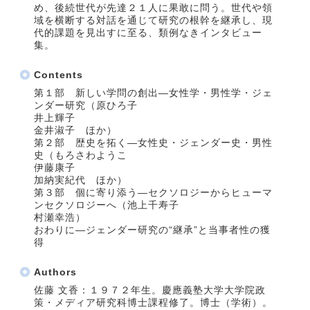
め、後続世代が先達２１人に果敢に問う。世代や領
域を横断する対話を通じて研究の根幹を継承し、現
代的課題を見出すに至る、類例なきインタビュー
集。
Contents
第１部 新しい学問の創出―女性学・男性学・ジェ
ンダー研究（原ひろ子
井上輝子
金井淑子 ほか）
第２部 歴史を拓く―女性史・ジェンダー史・男性
史（もろさわようこ
伊藤康子
加納実紀代 ほか）
第３部 個に寄り添う―セクソロジーからヒューマ
ンセクソロジーへ（池上千寿子
村瀬幸浩）
おわりに―ジェンダー研究の“継承”と当事者性の獲
得
Authors
佐藤 文香：１９７２年生。慶應義塾大学大学院政
策・メディア研究科博士課程修了。博士（学術）。