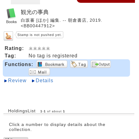
観光の事典
白坂蕃 [ほか] 編集. -- 朝倉書店, 2019.
<BB00447912>
Stamp is not pushed yet.
Rating:
Tag:
No tag is registered
Functions:
Review
Details
HoldingsList
1
-
1
of about
1
Click a number to display details about the
collection.