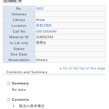
No.
0001
Volumes
Library
Arise
新館2階B
Location
Call No
689.036/KAN
Material ID
119032763
禁帯出
In-Lib only
Status
Due Date
Reservation
0items
Go to the top of this page
Contents and Summary
Summary
No data.
Contents
１ 観光の基本概念