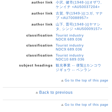
author link
小沢, 健市(1948-)||オザワ,
ケンイチ <AU50037204>
author link
古賀, 学(1949-)||コガ, マナ
ブ <AU70088957>
author link
山下, 晋司(1948-)||ヤマシ
タ, シンジ <AU50009157>
classification
Tourist industry
NDC8:689.036
classification
Tourist industry
NDC9:689.036
classification
Tourist industry
NDC10:689.036
subject headings
観光事業 -- 便覧||カンコウ
ジギョウ -- ベンラン
Go to the top of this page
Back to previous
Go to the top of this page