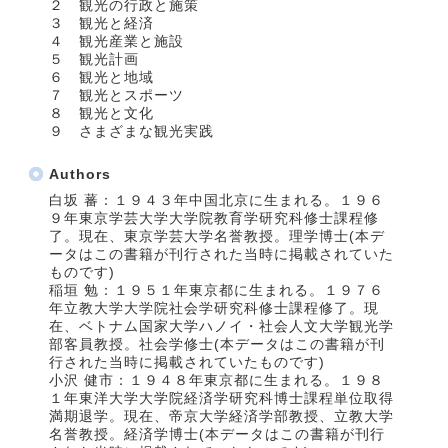
２ 観光の行政と施策
３ 観光と経済
４ 観光産業と施設
５ 観光計画
６ 観光と地域
７ 観光とスポーツ
８ 観光と文化
９ さまざまな観光実践
Authors
白坂 蕃：１９４３年中国北京に生まれる。１９６
９年東京学芸大学大学院教育学研究科修士課程修
了。現在、東京学芸大学名誉教授。理学博士(本デ
ータはこの書籍が刊行された当時に掲載されていた
ものです)
稲垣 勉：１９５１年東京都に生まれる。１９７６
年立教大学大学院社会学研究科修士課程修了。現
在、ベトナム国家大学ハノイ・社会人文大学観光学
部客員教授。社会学修士(本データはこの書籍が刊
行された当時に掲載されていたものです)
小沢 健市：１９４８年東京都に生まれる。１９８
１年東洋大学大学院経済学研究科博士課程単位取得
満期退学。現在、帝京大学経済学部教授、立教大学
名誉教授。経済学博士(本データはこの書籍が刊行