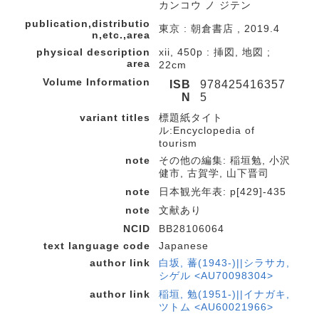
カンコウ ノ ジテン
publication,distributio
東京 : 朝倉書店 , 2019.4
n,etc.,area
physical description
xii, 450p : 挿図, 地図 ;
area
22cm
Volume Information
ISB
978425416357
N
5
variant titles
標題紙タイト
ル:Encyclopedia of
tourism
note
その他の編集: 稲垣勉, 小沢
健市, 古賀学, 山下晋司
note
日本観光年表: p[429]-435
note
文献あり
NCID
BB28106064
text language code
Japanese
author link
白坂, 蕃(1943-)||シラサカ,
シゲル <AU70098304>
author link
稲垣, 勉(1951-)||イナガキ,
ツトム <AU60021966>