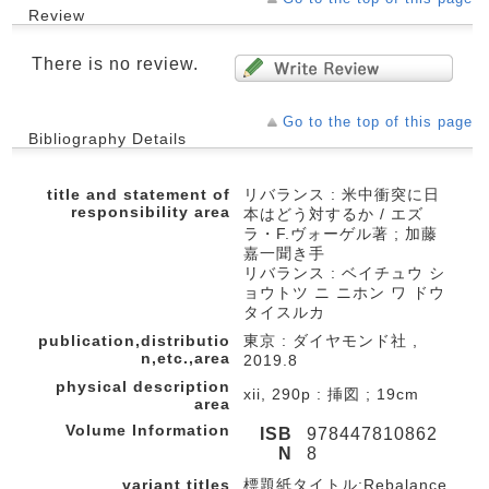
Review
There is no review.
Go to the top of this page
Bibliography Details
title and statement of
リバランス : 米中衝突に日
responsibility area
本はどう対するか / エズ
ラ・F.ヴォーゲル著 ; 加藤
嘉一聞き手
リバランス : ベイチュウ シ
ョウトツ ニ ニホン ワ ドウ
タイスルカ
publication,distributio
東京 : ダイヤモンド社 ,
n,etc.,area
2019.8
physical description
xii, 290p : 挿図 ; 19cm
area
Volume Information
ISB
978447810862
N
8
variant titles
標題紙タイトル:Rebalance