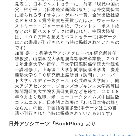
発表し、日本でベストセラーに。前著『現代中国の
父 鄧小平』（日本経済新聞出版社）は外交関係書
に贈られるライオネル・ゲルバー賞、全米出版社協
会ＰＲＯＳＥ賞特別賞を受賞したほか、ウォール・
ストリート・ジャーナル紙、ワシントン・ポスト紙
などの年間ベストブックに選ばれた。中国大陸版
は、１００万部を超えるベストセラーに(本データ
はこの書籍が刊行された当時に掲載されていたもの
です)
加藤 嘉一：香港大学アジアグローバル研究所兼任
准教授。山梨学院大学附属高等学校卒業後、２００
３年北京大学へ留学。同大学国際関係学院大学院修
士課程修了。上海復旦大学新聞学院講座学者、慶應
義塾大学ＳＦＣ研究所上席所員（訪問）、ハーバー
ド大学ケネディースクール（公共政策大学院）、同
大アジアセンター、ジョンズホプキンス大学高等国
際問題研究大学院客員研究員などを経て、２０１８
年９月より現職。米ニューヨークタイムズ中国語版
コラムニスト。日本語に単著に『われ日本海の橋と
ならん』の他、中国語著書多数(本データはこの書
籍が刊行された当時に掲載されていたものです)
日外アソシエーツ『BookPlus』より
Go to the top of this page