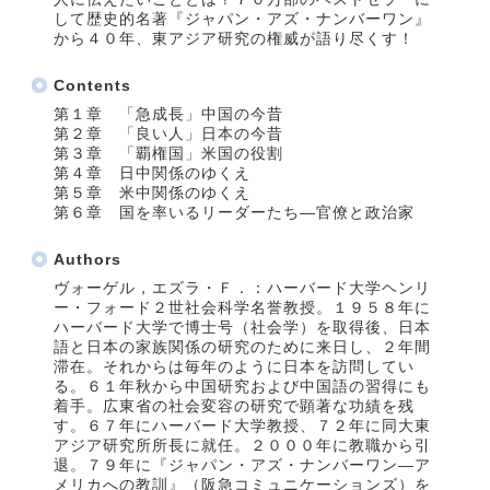
して歴史的名著『ジャパン・アズ・ナンバーワン』
から４０年、東アジア研究の権威が語り尽くす！
Contents
第１章 「急成長」中国の今昔
第２章 「良い人」日本の今昔
第３章 「覇権国」米国の役割
第４章 日中関係のゆくえ
第５章 米中関係のゆくえ
第６章 国を率いるリーダーたち―官僚と政治家
Authors
ヴォーゲル，エズラ・Ｆ．：ハーバード大学ヘンリ
ー・フォード２世社会科学名誉教授。１９５８年に
ハーバード大学で博士号（社会学）を取得後、日本
語と日本の家族関係の研究のために来日し、２年間
滞在。それからは毎年のように日本を訪問してい
る。６１年秋から中国研究および中国語の習得にも
着手。広東省の社会変容の研究で顕著な功績を残
す。６７年にハーバード大学教授、７２年に同大東
アジア研究所所長に就任。２０００年に教職から引
退。７９年に『ジャパン・アズ・ナンバーワン―ア
メリカへの教訓』（阪急コミュニケーションズ）を