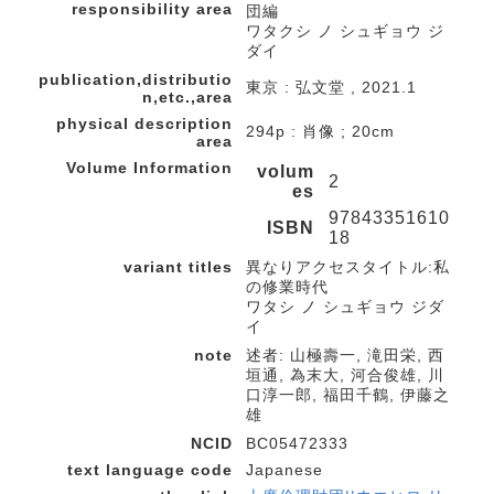
responsibility area
団編
ワタクシ ノ シュギョウ ジ
ダイ
publication,distributio
東京 : 弘文堂 , 2021.1
n,etc.,area
physical description
294p : 肖像 ; 20cm
area
Volume Information
volum
2
es
97843351610
ISBN
18
variant titles
異なりアクセスタイトル:私
の修業時代
ワタシ ノ シュギョウ ジダ
イ
note
述者: 山極壽一, 滝田栄, 西
垣通, 為末大, 河合俊雄, 川
口淳一郎, 福田千鶴, 伊藤之
雄
NCID
BC05472333
text language code
Japanese