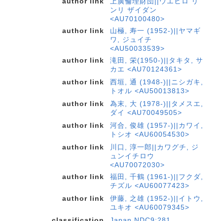
author link
上廣倫理財団||ウエヒロ リ
ンリ ザイダン
<AU70100480>
author link
山極, 寿一 (1952-)||ヤマギ
ワ, ジュイチ
<AU50033539>
author link
滝田, 栄(1950-)||タキタ, サ
カエ <AU70124361>
author link
西垣, 通 (1948-)||ニシガキ,
トオル <AU50013813>
author link
為末, 大 (1978-)||タメスエ,
ダイ <AU70049505>
author link
河合, 俊雄 (1957-)||カワイ,
トシオ <AU60054530>
author link
川口, 淳一郎||カワグチ, ジ
ュンイチロウ
<AU70072030>
author link
福田, 千鶴 (1961-)||フクダ,
チズル <AU60077423>
author link
伊藤, 之雄 (1952-)||イトウ,
ユキオ <AU60079345>
classification
Japan NDC9:281