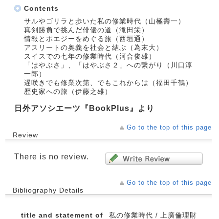
Contents
サルやゴリラと歩いた私の修業時代（山極壽一）
真剣勝負で挑んだ俳優の道（滝田栄）
情報とポエジーをめぐる旅（西垣通）
アスリートの奥義を社会と結ぶ（為末大）
スイスでの七年の修業時代（河合俊雄）
「はやぶさ」、「はやぶさ２」への繋がり（川口淳
一郎）
遅咲きでも修業次第、でもこれからは（福田千鶴）
歴史家への旅（伊藤之雄）
日外アソシエーツ『BookPlus』より
Go to the top of this page
Review
There is no review.
Go to the top of this page
Bibliography Details
title and statement of
私の修業時代 / 上廣倫理財