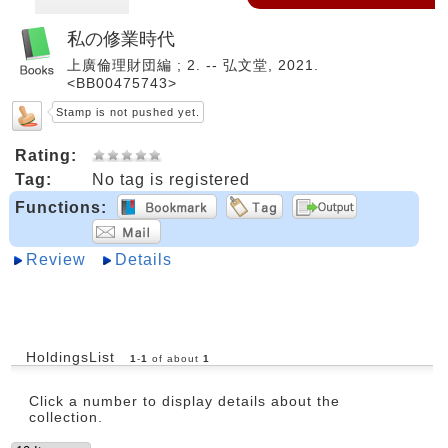
私の修業時代
上廣倫理財団編 ; 2. -- 弘文堂, 2021.
<BB00475743>
Stamp is not pushed yet.
Rating:
Tag:
No tag is registered
Functions:
Review
Details
HoldingsList
1
-
1
of about
1
Click a number to display details about the
collection.