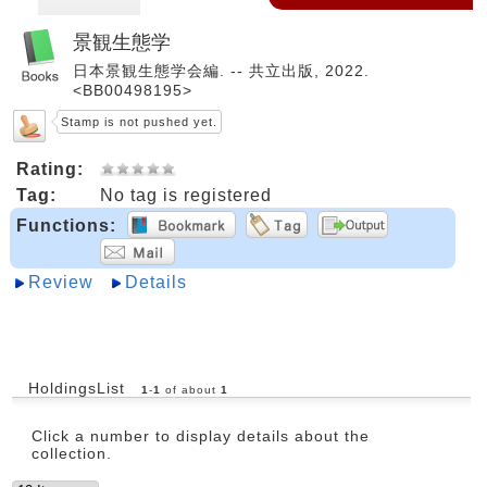
景観生態学
日本景観生態学会編. -- 共立出版, 2022.
<BB00498195>
Stamp is not pushed yet.
Rating:
Tag:
No tag is registered
Functions:
Review
Details
HoldingsList
1
-
1
of about
1
Click a number to display details about the
collection.