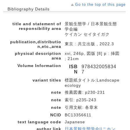
Go to the top of this page
Bibliography Details
title and statement of
景観生態学 / 日本景観生態
responsibility area
学会編
ケイカン セイタイガク
publication,distributio
東京 : 共立出版 , 2022.3
n,etc.,area
physical description
xvi, 246p, 図版 [8] p : 挿図
area
; 21cm
Volume Information
ISB
978432005834
N
7
variant titles
標題紙タイトル:Landscape
ecology
note
推薦図書: p230-231
note
索引: p235-243
note
引用文献: 各章末
NCID
BC13356611
text language code
Japanese
author link
日本景観生態学会||ニホン