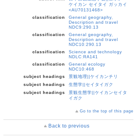
ケイカン セイタイ ガッカイ
<AU70131468>
classification
General geography,
Description and travel
NDC9:290.13
classification
General geography,
Description and travel
NDC10:290.13
classification
Science and technology
NDLC:RA141
classification
General ecology
NDC10:468
subject headings
景観地理||ケイカンチリ
subject headings
生態学||セイタイガク
subject headings
景観生態学||ケイカンセイタ
イガク
Go to the top of this page
Back to previous