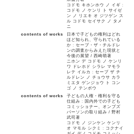
コドモ キホンホウ ノ イギ :
コドモ ノ ケンリ ト サイゼ
ン ノ リエキ オ ジツゲン ス
ル コドモ セイサク ノ タメ
ニ
contents of works
日本で子どもの権利はどれ
ほど知られ、守られている
か : セーブ・ザ・チルドレ
ンの調査からみえた現状と
今後の展望 / 西崎萌著
ニホン デ コドモ ノ ケンリ
ワ ドレホド シラレ マモラ
レテ イルカ : セーブ ザ チ
ルドレン ノ チョウサ カラ
ミエタ ゲンジョウ ト コン
ゴ ノ テンボウ
contents of works
子どもの人権・権利を守る
仕組み : 国内外での子ども
コミッショナー、オンブズ
パーソンの取り組み / 野村
武司著
コドモ ノ ジンケン ケンリ
オ マモル シクミ : コクナイ
ガイ デノ コドモ コミッシ