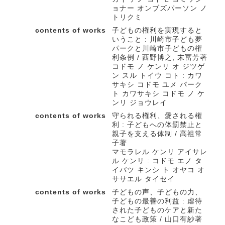
ョナー オンブズパーソン ノ
トリクミ
contents of works
子どもの権利を実現すると
いうこと : 川崎市子ども夢
パークと川崎市子どもの権
利条例 / 西野博之, 末冨芳著
コドモ ノ ケンリ オ ジツゲ
ン スル トイウ コト : カワ
サキシ コドモ ユメ パーク
ト カワサキシ コドモ ノ ケ
ンリ ジョウレイ
contents of works
守られる権利、愛される権
利 : 子どもへの体罰禁止と
親子を支える体制 / 高祖常
子著
マモラレル ケンリ アイサレ
ル ケンリ : コドモ エノ タ
イバツ キンシ ト オヤコ オ
ササエル タイセイ
contents of works
子どもの声、子どもの力、
子どもの最善の利益 : 虐待
された子どものケアと新た
なこども政策 / 山口有紗著