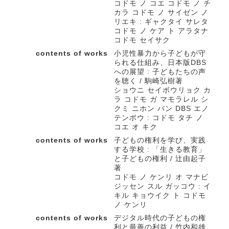
コドモ ノ コエ コドモ ノ チ
カラ コドモ ノ サイゼン ノ
リエキ : ギャクタイ サレタ
コドモ ノ ケア ト アラタナ
コドモ セイサク
contents of works
小児性暴力から子どもが守
られる仕組み、日本版DBS
への展望 : 子どもたちの声
を聴く / 駒崎弘樹著
ショウニ セイボウリョク カ
ラ コドモ ガ マモラレル シ
クミ ニホン バン DBS エノ
テンボウ : コドモ タチ ノ
コエ オ キク
contents of works
子どもの権利を学び、実践
する学校 : 「生きる教育」
と子どもの権利 / 辻由起子
著
コドモ ノ ケンリ オ マナビ
ジッセン スル ガッコウ : イ
キル キョウイク ト コドモ
ノ ケンリ
contents of works
デジタル時代の子どもの権
利と最善の利益 / 竹内和雄