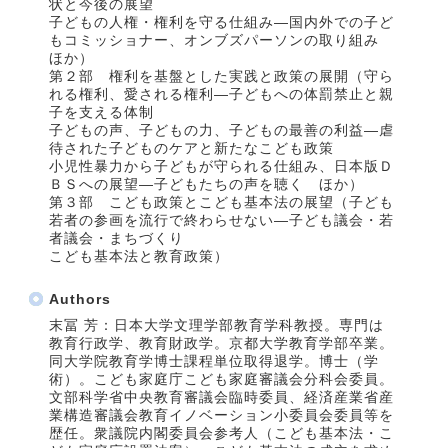
状と今後の展望
子どもの人権・権利を守る仕組み―国内外での子ど
もコミッショナー、オンブズパーソンの取り組み
ほか）
第２部 権利を基盤とした実践と政策の展開（守ら
れる権利、愛される権利―子どもへの体罰禁止と親
子を支える体制
子どもの声、子どもの力、子どもの最善の利益―虐
待された子どものケアと新たなこども政策
小児性暴力から子どもが守られる仕組み、日本版Ｄ
ＢＳへの展望―子どもたちの声を聴く ほか）
第３部 こども政策とこども基本法の展望（子ども
若者の参画を流行で終わらせない―子ども議会・若
者議会・まちづくり
こども基本法と教育政策）
Authors
末冨 芳：日本大学文理学部教育学科教授。専門は
教育行政学、教育財政学。京都大学教育学部卒業。
同大学院教育学博士課程単位取得退学。博士（学
術）。こども家庭庁こども家庭審議会分科会委員。
文部科学省中央教育審議会臨時委員、経済産業省産
業構造審議会教育イノベーション小委員会委員等を
歴任。衆議院内閣委員会参考人（こども基本法・こ