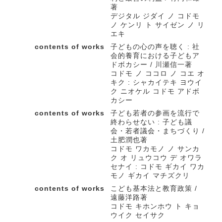
著
デジタル ジダイ ノ コドモ
ノ ケンリ ト サイゼン ノ リ
エキ
contents of works
子どもの心の声を聴く : 社
会的養育における子どもア
ドボカシー / 川瀬信一著
コドモ ノ ココロ ノ コエ オ
キク : シャカイテキ ヨウイ
ク ニオケル コドモ アドボ
カシー
contents of works
子ども若者の参画を流行で
終わらせない : 子ども議
会・若者議会・まちづくり /
土肥潤也著
コドモ ワカモノ ノ サンカ
ク オ リュウコウ デ オワラ
セナイ : コドモ ギカイ ワカ
モノ ギカイ マチズクリ
contents of works
こども基本法と教育政策 /
遠藤洋路著
コドモ キホンホウ ト キョ
ウイク セイサク