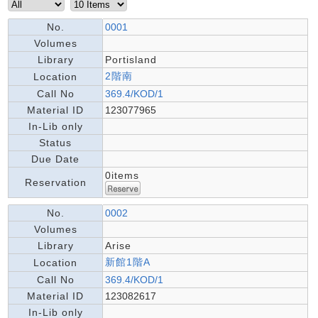
No.
0001
Volumes
Library
Portisland
2階南
Location
Call No
369.4/KOD/1
Material ID
123077965
In-Lib only
Status
Due Date
0items
Reservation
No.
0002
Volumes
Library
Arise
新館1階A
Location
Call No
369.4/KOD/1
Material ID
123082617
In-Lib only