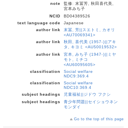
note
監修: 末冨芳, 秋田喜代美,
宮本みち子
NCID
BD04389526
text language code
Japanese
author link
末冨, 芳||スエトミ, カオリ
<AU70069341>
author link
秋田, 喜代美 (1957-)||アキ
タ, キヨミ <AU50019532>
author link
宮本, みち子 (1947-)||ミヤ
モト, ミチコ
<AU60095605>
classification
Social welfare
NDC9:369.4
classification
Social welfare
NDC10:369.4
subject headings
児童福祉||ジドウ フクシ
subject headings
青少年問題||セイショウネン
モンダイ
Go to the top of this page