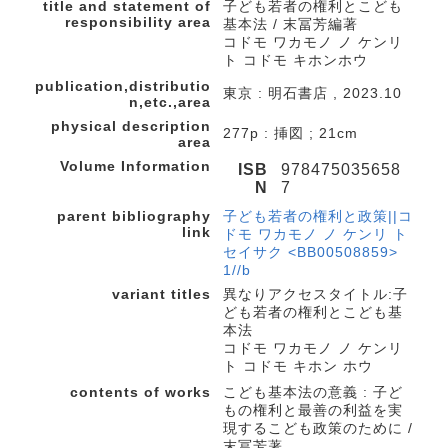
title and statement of
子ども若者の権利とこども
responsibility area
基本法 / 末冨芳編著
コドモ ワカモノ ノ ケンリ
ト コドモ キホンホウ
publication,distributio
東京 : 明石書店 , 2023.10
n,etc.,area
physical description
277p : 挿図 ; 21cm
area
Volume Information
ISB
978475035658
N
7
parent bibliography
子ども若者の権利と政策||コ
link
ドモ ワカモノ ノ ケンリ ト
セイサク <BB00508859>
1//b
variant titles
異なりアクセスタイトル:子
ども若者の権利とこども基
本法
コドモ ワカモノ ノ ケンリ
ト コドモ キホン ホウ
contents of works
こども基本法の意義 : 子ど
もの権利と最善の利益を実
現するこども政策のために /
末冨芳著