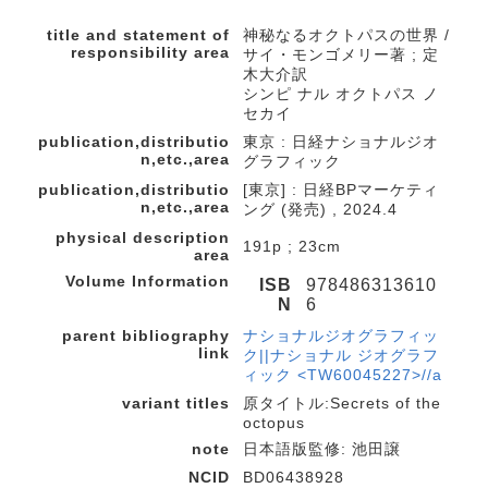
title and statement of
神秘なるオクトパスの世界 /
responsibility area
サイ・モンゴメリー著 ; 定
木大介訳
シンピ ナル オクトパス ノ
セカイ
publication,distributio
東京 : 日経ナショナルジオ
n,etc.,area
グラフィック
publication,distributio
[東京] : 日経BPマーケティ
n,etc.,area
ング (発売) , 2024.4
physical description
191p ; 23cm
area
Volume Information
ISB
978486313610
N
6
parent bibliography
ナショナルジオグラフィッ
link
ク||ナショナル ジオグラフ
ィック <TW60045227>//a
variant titles
原タイトル:Secrets of the
octopus
note
日本語版監修: 池田譲
NCID
BD06438928