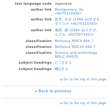
text language code
Japanese
author link
Montgomery, Sy
<AU70119446>
author link
定木, 大介 (1966-)||サダキ,
ダイスケ <AU70113293>
author link
池田, 譲 (1964-)||イケダ,
ユズル <AU70074323>
classification
Mollusca NDC9:484.7
classification
Mollusca NDC10:484.7
classification
Science and technology
NDLC:RA525
subject headings
たこ||タコ
subject headings
蛸||タコ
Go to the top of this page
Back to previous
Go to the top of this page