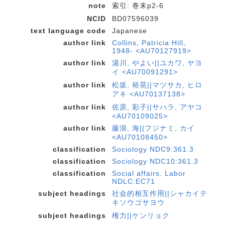
note
索引: 巻末p2-6
NCID
BD07596039
text language code
Japanese
author link
Collins, Patricia Hill,
1948- <AU70127919>
author link
湯川, やよい||ユカワ, ヤヨ
イ <AU70091291>
author link
松坂, 裕晃||マツサカ, ヒロ
アキ <AU70137138>
author link
佐原, 彩子||サハラ, アヤコ
<AU70109025>
author link
藤浪, 海||フジナミ, カイ
<AU70108450>
classification
Sociology NDC9:361.3
classification
Sociology NDC10:361.3
classification
Social affairs. Labor
NDLC:EC71
subject headings
社会的相互作用||シャカイテ
キソウゴサヨウ
subject headings
権力||ケンリョク