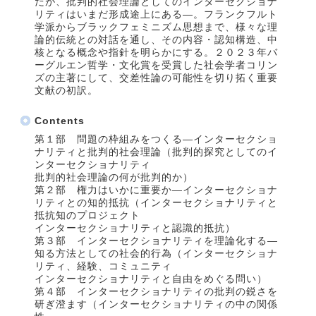
だが、批判的社会理論としてのインターセクショナ
リティはいまだ形成途上にある―。フランクフルト
学派からブラックフェミニズム思想まで、様々な理
論的伝統との対話を通し、その内容・認知構造、中
核となる概念や指針を明らかにする。２０２３年バ
ーグルエン哲学・文化賞を受賞した社会学者コリン
ズの主著にして、交差性論の可能性を切り拓く重要
文献の初訳。
Contents
第１部 問題の枠組みをつくる―インターセクショ
ナリティと批判的社会理論（批判的探究としてのイ
ンターセクショナリティ
批判的社会理論の何が批判的か）
第２部 権力はいかに重要か―インターセクショナ
リティとの知的抵抗（インターセクショナリティと
抵抗知のプロジェクト
インターセクショナリティと認識的抵抗）
第３部 インターセクショナリティを理論化する―
知る方法としての社会的行為（インターセクショナ
リティ、経験、コミュニティ
インターセクショナリティと自由をめぐる問い）
第４部 インターセクショナリティの批判の鋭さを
研ぎ澄ます（インターセクショナリティの中の関係