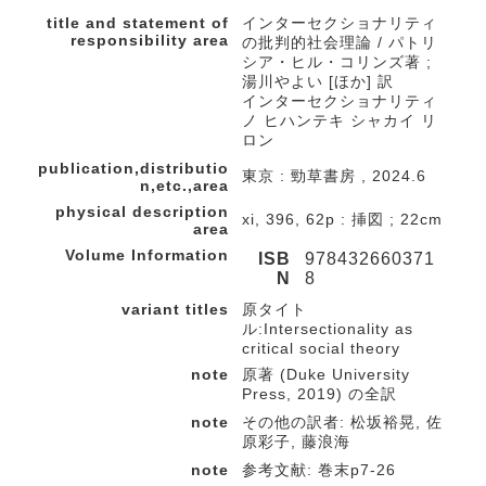
title and statement of
インターセクショナリティ
responsibility area
の批判的社会理論 / パトリ
シア・ヒル・コリンズ著 ;
湯川やよい [ほか] 訳
インターセクショナリティ
ノ ヒハンテキ シャカイ リ
ロン
publication,distributio
東京 : 勁草書房 , 2024.6
n,etc.,area
physical description
xi, 396, 62p : 挿図 ; 22cm
area
Volume Information
ISB
978432660371
N
8
variant titles
原タイト
ル:Intersectionality as
critical social theory
note
原著 (Duke University
Press, 2019) の全訳
note
その他の訳者: 松坂裕晃, 佐
原彩子, 藤浪海
note
参考文献: 巻末p7-26