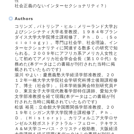
性
社会正義のないインターセクショナリティ？）
Authors
コリンズ，パトリシア・ヒル：メリーランド大学お
よびシンシナティ大学名誉教授。１９８４年ブラン
ダイス大学大学院博士課程修了、Ｐｈ．Ｄ．（Ｓｏ
ｃｉｏｌｏｇｙ）。専門は社会学、社会理論。イン
ターセクショナリティに関連する数多くの研究で知
られる。２００９年にアフリカ系アメリカ人女性と
して初めてアメリカ社会学会会長（第１００代）を
務めた(本データはこの書籍が刊行された当時に掲
載されていたものです)
湯川 やよい：慶應義塾大学経済学部准教授。２０
１２年一橋大学大学院社会学研究科博士後期課程修
了、博士（社会学）。日本学術振興会特別研究員Ｐ
Ｄ、東京女子大学現代教養学部特任講師、愛知大学
文学部准教授を経て現職(本データはこの書籍が刊
行された当時に掲載されていたものです)
松坂 裕晃：立命館大学国際関係学部准教授。２０
１９年ミシガン大学大学院博士課程修了、Ｐｈ．
Ｄ．（Ｈｉｓｔｏｒｙ）。カリフォルニア大学ロサ
ンゼルス校ポストドクトラル・フェロー、テキサス
Ａ＆Ｍ大学コーパス・クリスティ校助教、大阪経済