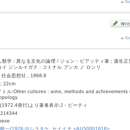
Go
Go
類学 : 異なる文化の論理 / ジョン・ビアッティ著 ; 蒲生正
イ ジンルイガク : コトナル ブンカ ノ ロンリ
 社会思想社 , 1968.8
 ; 22cm
ル:Other cultures : aims, methods and achievements i
opology
(1972.4発行)より著者表示:J・ビーティ
214344
nese
 精一(1928-)||ムラタケ, セイイチ <AU50001818>