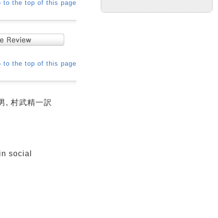
 to the top of this page
 to the top of this page
男, 村武精一訳
n social