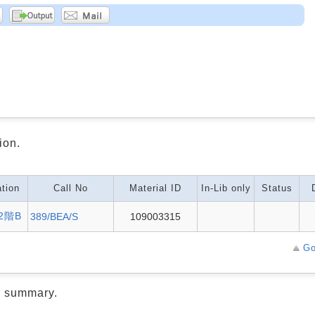
ion.
tion
Call No
Material ID
In-Lib only
Status
2階B
389/BEA/S
109003315
Go
d summary.