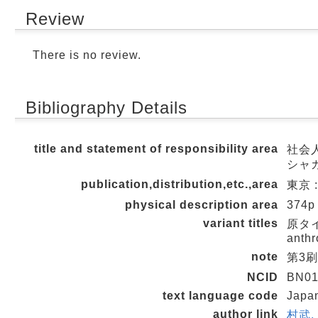
Review
There is no review.
Bibliography Details
title and statement of responsibility area
社会人
シャカ
publication,distribution,etc.,area
東京 :
physical description area
374p
variant titles
原タイト
anthr
note
第3刷
NCID
BN01
text language code
Japa
author link
村武,