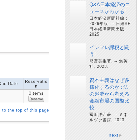
Q&A日本経済のニ
ュースがわかる!
日本経済新聞社編 ;
2026年版. -- 日経BP
日本経済新聞出版,
2025.
インフレ課税と闘
う!
熊野英生著. -- 集英
社, 2023.
資本主義はなぜ多
Reservatio
Due Date
n
様化するのか : 法
0items
の起源から考える
金融市場の国際比
較
 to the top of this page
冨田洋介著. -- ミネ
ルヴァ書房, 2023.
next