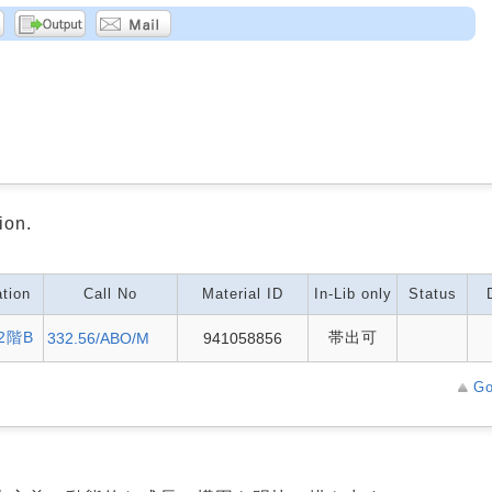
ion.
tion
Call No
Material ID
In-Lib only
Status
2階B
帯出可
332.56/ABO/M
941058856
Go