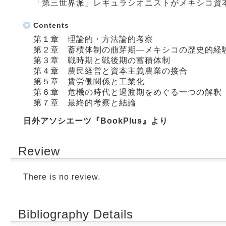
「第三世界派」レギュラシオニストがメキシコ資
Contents
第１章 理論的・方法論的考察
第２章 蓄積体制の萠芽期―メキシコの歴史的経
第３章 戦時期と戦後期の蓄積体制
第４章 農民経営と資本主義農業の接合
第５章 賃労働関係と工業化
第６章 危機の時代と過渡期をめぐる一つの解釈
第７章 最終的考察と結論
日外アソシエーツ『BookPlus』より
Review
There is no review.
Bibliography Details