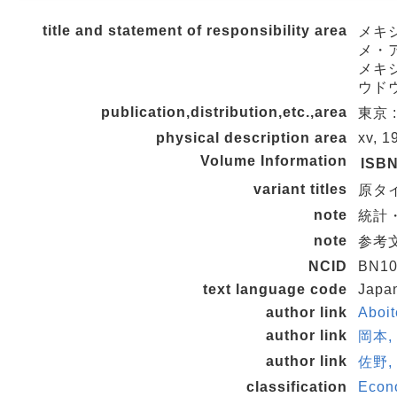
title and statement of responsibility area
メキ
メ・ア
メキシ
ウドウ
publication,distribution,etc.,area
東京 :
physical description area
xv, 1
Volume Information
ISB
variant titles
原タイトル
note
統計・
note
参考文献
NCID
BN10
text language code
Japa
author link
Aboi
author link
岡本, 
author link
佐野, 
classification
Econo