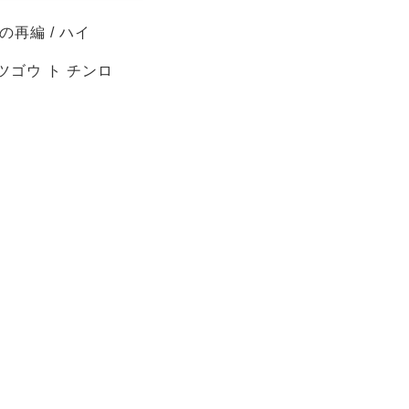
再編 / ハイ
ツゴウ ト チンロ