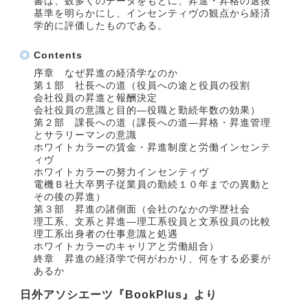
書は、数多くのデータをもとに、昇進・昇格の選抜
基準を明らかにし、インセンティヴの観点から経済
学的に評価したものである。
Contents
序章 なぜ昇進の経済学なのか
第１部 社長への道（役員への途と役員の役割
会社役員の昇進と報酬決定
会社役員の意識と目的―役職と勤続年数の効果）
第２部 課長への道（課長への道―昇格・昇進管理
とサラリーマンの意識
ホワイトカラーの賃金・昇進制度と労働インセンテ
ィヴ
ホワイトカラーの努力インセンティヴ
電機Ｂ社大卒男子従業員の勤続１０年までの異動と
その後の昇進）
第３部 昇進の諸側面（会社のなかの学歴社会
理工系、文系と昇進―理工系役員と文系役員の比較
理工系出身者の仕事意識と処遇
ホワイトカラーのキャリアと労働組合）
終章 昇進の経済学で何がわかり、何をする必要が
あるか
日外アソシエーツ『BookPlus』より