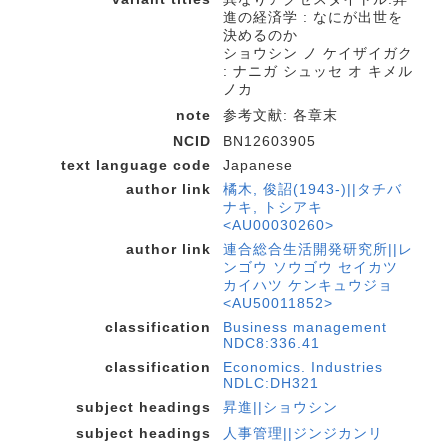
進の経済学 : なにが出世を
決めるのか
ショウシン ノ ケイザイガク
: ナニガ シュッセ オ キメル
ノカ
note
参考文献: 各章末
NCID
BN12603905
text language code
Japanese
author link
橘木, 俊詔(1943-)||タチバ
ナキ, トシアキ
<AU00030260>
author link
連合総合生活開発研究所||レ
ンゴウ ソウゴウ セイカツ
カイハツ ケンキュウジョ
<AU50011852>
classification
Business management
NDC8:336.41
classification
Economics. Industries
NDLC:DH321
subject headings
昇進||ショウシン
subject headings
人事管理||ジンジカンリ