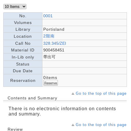
No.
0001
Volumes
Library
Portisland
2階南
Location
Call No
328.345/ZEI
Material ID
900458451
帯出可
In-Lib only
Status
Due Date
0items
Reservation
Go to the top of this page
Contents and Summary
There is no electronic information on contents
and summary.
Go to the top of this page
Review