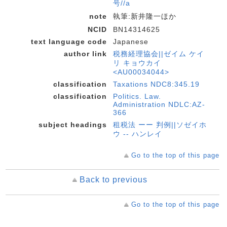
号//a
note
執筆:新井隆一ほか
NCID
BN14314625
text language code
Japanese
author link
税務経理協会||ゼイム ケイ
リ キョウカイ
<AU00034044>
classification
Taxations NDC8:345.19
classification
Politics. Law.
Administration NDLC:AZ-
366
subject headings
租税法 ーー 判例||ソゼイホ
ウ -- ハンレイ
Go to the top of this page
Back to previous
Go to the top of this page