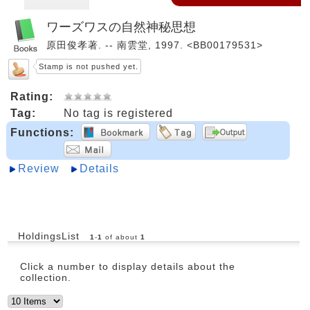
ワーズワスの自然神秘思想
原田俊孝著. -- 南雲堂, 1997. <BB00179531>
Stamp is not pushed yet.
Rating:
Tag:
No tag is registered
Functions:
Review
Details
HoldingsList
1
-
1
of about
1
Click a number to display details about the
collection.