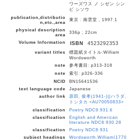
ワーズワス ノ シゼン シン
ピ シソウ
publication,distributio
東京 : 南雲堂 , 1997.1
n,etc.,area
physical description
336p ; 22cm
area
Volume Information
ISBN
4523292353
variant titles
標題紙タイトル:William
Wordsworth
note
参考書目: p313-318
note
索引: p326-336
NCID
BN15641536
text language code
Japanese
author link
原田, 俊孝(1941-)||ハラダ,
トシタカ <AU70050833>
classification
Poetry NDC9:931.6
classification
English and American
literature NDC8:930.28
classification
Poetry NDC8:931
subject headings
Wordsworth,William(1770