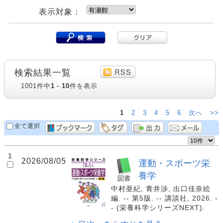
表示対象：
検索結果一覧
1001件中
1
－
10
件を表示
1
2
3
4
5
6
次へ
>>
全て選択
1
2026/08/05
運動・スポーツ栄
養学
中村亜紀, 青井渉, 出口佳奈絵
編. -- 第5版. -- 講談社, 2026. -
- (栄養科学シリーズNEXT).