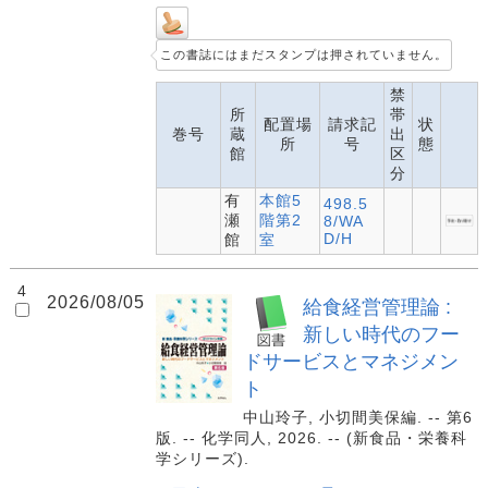
この書誌にはまだスタンプは押されていません。
禁
所
帯
配置場
請求記
状
巻号
蔵
出
所
号
態
館
区
分
有
本館5
498.5
瀬
階第2
8/WA
D/H
館
室
4
2026/08/05
給食経営管理論 :
新しい時代のフー
ドサービスとマネジメン
ト
中山玲子, 小切間美保編. -- 第6
版. -- 化学同人, 2026. -- (新食品・栄養科
学シリーズ).