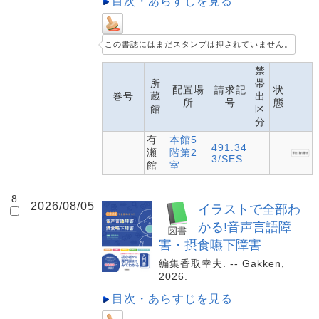
目次・あらすじを見る
この書誌にはまだスタンプは押されていません。
禁
所
帯
配置場
請求記
状
巻号
蔵
出
所
号
態
館
区
分
有
本館5
491.34
瀬
階第2
3/SES
館
室
8
2026/08/05
イラストで全部わ
かる!音声言語障
害・摂食嚥下障害
編集香取幸夫. -- Gakken,
2026.
目次・あらすじを見る