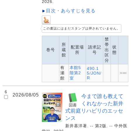
2026.
目次・あらすじを見る
この書誌にはまだスタンプは押されていません。
禁
所
帯
配置場
請求記
状
巻号
蔵
出
所
号
態
館
区
分
有
本館5
490.1
瀬
階第2
5/JON/
R
館
室
6
2026/08/05
今まで誰も教えて
くれなかった新井
式前庭リハビリのエッセ
ンス
新井基洋著. -- 第2版. -- 中外医