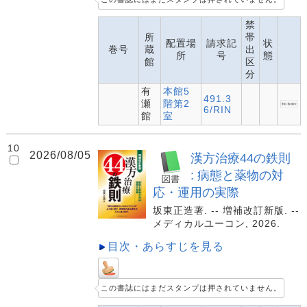
禁
所
帯
配置場
請求記
状
巻号
蔵
出
所
号
態
館
区
分
有
本館5
491.3
瀬
階第2
6/RIN
館
室
10
2026/08/05
漢方治療44の鉄則
: 病態と薬物の対
応・運用の実際
坂東正造著. -- 増補改訂新版. --
メディカルユーコン, 2026.
目次・あらすじを見る
この書誌にはまだスタンプは押されていません。