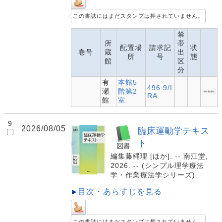
この書誌にはまだスタンプは押されていません。
禁
所
帯
配置場
請求記
状
巻号
蔵
出
所
号
態
館
区
分
有
本館5
496.9/I
瀬
階第2
RA
館
室
9
2026/08/05
臨床運動学テキス
ト
編集藤縄理 [ほか]. -- 南江堂,
2026. -- (シンプル理学療法
学・作業療法学シリーズ).
目次・あらすじを見る
この書誌にはまだスタンプは押されていません。