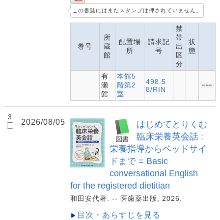
この書誌にはまだスタンプは押されていません。
禁
所
帯
配置場
請求記
状
巻号
蔵
出
所
号
態
館
区
分
有
本館5
498.5
瀬
階第2
8/RIN
館
室
3
2026/08/05
はじめてとりくむ
臨床栄養英会話 :
栄養指導からベッドサイ
ドまで = Basic
conversational English
for the registered dietitian
和田安代著. -- 医歯薬出版, 2026.
目次・あらすじを見る