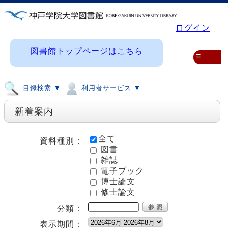
ログイン
図書館トップページはこちら
≡
目録検索 ▼
利用者サービス ▼
新着案内
全て
資料種別：
図書
雑誌
電子ブック
博士論文
修士論文
分類：
表示期間：