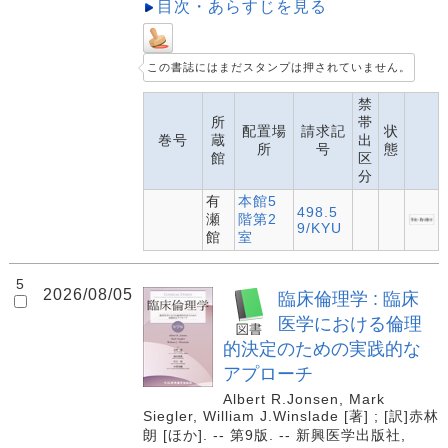
目次・あらすじを見る
この書誌にはまだスタンプは押されていません。
禁
所
帯
配置場
請求記
状
巻号
蔵
出
所
号
態
館
区
分
有
本館5
498.5
瀬
階第2
9/KYU
館
室
5
2026/08/05
臨床倫理学 : 臨床
医学における倫理
的決定のための実践的な
アプローチ
Albert R.Jonsen, Mark
Siegler, William J.Winslade [著] ; [訳]赤林
朗 [ほか]. -- 第9版. -- 新興医学出版社,