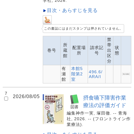
学社, 2026.
目次・あらすじを見る
この書誌にはまだスタンプは押されていません。
禁
所
帯
配置場
請求記
状
巻号
蔵
出
所
号
態
館
区
分
有
本館5
496.6/
瀬
階第2
ARA/I
館
室
7
2026/08/05
摂食嚥下障害作業
療法の評価ガイド
編集神作一実, 塚田徹. -- 青海
社, 2026. -- (フロントライン作
業療法).