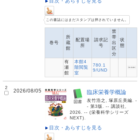
目次・あらすじを見る
この書誌にはまだスタンプは押されていません。
禁
所
帯
配置場
請求記
状
巻号
蔵
出
所
号
態
館
区
分
有
本館4
780.1
瀬
階閲覧
9/UND
館
室
2
2026/08/05
臨床栄養学概論
友竹浩之, 塚原丘美編. -
- 第3版. -- 講談社,
2026. -- (栄養科学シリーズ
NEXT).
目次・あらすじを見る